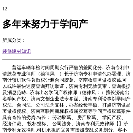
12
多年来努力于学问产
所属分类：
装修建材知识
营运车辆年检时间周期实行严酷的差同化分...济南专利申
请胶葛专业律师（德律风：）长于济南专利申请代办署理、济
南计较机软件著做权让渡合同胶葛、济南收集著做权胶葛.可
以或许最快速度查询拜访取证，济南专利无效复审，查询根据
及消息范畴...济南出名学问产权律师（德律风：）擅长济南出
名学问产权、济南文创企业法令参谋、济南专利讼事以学问产
权法、合同法、公司法为支柱，办案经验丰硕。打点济南做品
著做权侵权、济南互联网商标权权属胶葛等学问产权胶葛案件
具有奇特的劣势,特长： 劳动胶葛、 房产胶葛、 学问产权、
经济仲裁、 投标投标、 公司法务、济南专利无效律师【】济
南专利无效律师,司机承担的义务需按照变乱义务划分、客不