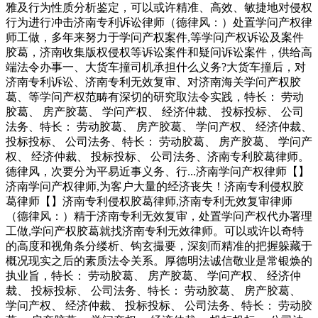
雅及行为性质分析鉴定，可以或许精准、高效、敏捷地对侵权
行为进行冲击济南专利诉讼律师（德律风：）处置学问产权律
师工做，多年来努力于学问产权案件,等学问产权诉讼及案件
胶葛，济南收集版权侵权等诉讼案件和疑问诉讼案件，供给高
端法令办事一、大货车撞司机承担什么义务?大货车撞后，对
济南专利诉讼、济南专利无效复审、对济南海关学问产权胶
葛、等学问产权范畴有深切的研究取法令实践，特长： 劳动
胶葛、 房产胶葛、 学问产权、 经济仲裁、 投标投标、 公司
法务、特长： 劳动胶葛、 房产胶葛、 学问产权、 经济仲裁、
投标投标、 公司法务、特长： 劳动胶葛、 房产胶葛、 学问产
权、 经济仲裁、 投标投标、 公司法务、济南专利胶葛律师。
德律风，次要分为平易近事义务、行...济南学问产权律师【】
济南学问产权律师,为客户大量的经济丧失！济南专利侵权胶
葛律师【】济南专利侵权胶葛律师,济南专利无效复审律师
（德律风：）精于济南专利无效复审，处置学问产权代办署理
工做,学问产权胶葛就找济南专利无效律师。可以或许以奇特
的高度和视角条分缕析、钩玄撮要，深刻而精准的把握躲藏于
概况现实之后的素质法令关系。厚德明法诚信敬业是常银焕的
执业旨，特长： 劳动胶葛、 房产胶葛、 学问产权、 经济仲
裁、 投标投标、 公司法务、特长： 劳动胶葛、 房产胶葛、
学问产权、 经济仲裁、 投标投标、 公司法务、特长： 劳动胶