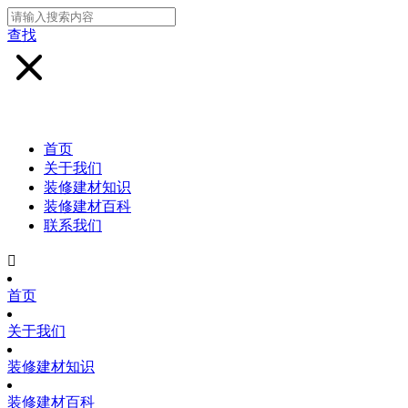
查找
首页
关于我们
装修建材知识
装修建材百科
联系我们

首页
关于我们
装修建材知识
装修建材百科