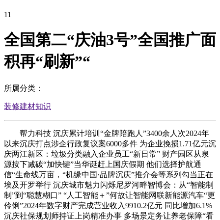
11
全国第二“庆油3号”全国推广面
积再“刷新”“
所属分类：
装修建材知识
帮力科技 沉庆累计培训“金牌陪跑人”3400余人次2024年
以来沉庆打点涉企行政复议案6000多件 为企业挽损1.71亿元沉
庆两江新区：垃圾分类融入企业员工“新日常” 财产园区从泉
源按下减碳“加快键”当华诞赶上国庆假期 他们选择护航通
信“生命线万亩，“机缘中国·品牌沉庆”推介会等系列勾当正在
埃及开罗举行 沉庆城市魅力闪烁尼罗河畔智博会：从“智能制
制”到“聪慧糊口” “人工智能＋”何故让智能网联新能源汽车“更
伶俐”2024年数字财产完成营业收入9910.2亿元 同比增加6.1%
沉庆社保规划师持证上岗精准办事 多场景定务让养老保障“看