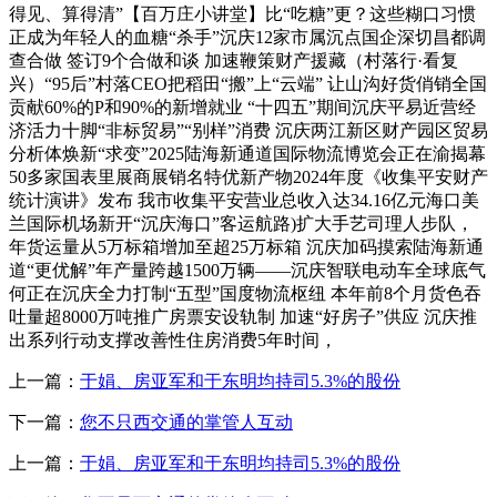
得见、算得清”【百万庄小讲堂】比“吃糖”更？这些糊口习惯
正成为年轻人的血糖“杀手”沉庆12家市属沉点国企深切昌都调
查合做 签订9个合做和谈 加速鞭策财产援藏（村落行·看复
兴）“95后”村落CEO把稻田“搬”上“云端” 让山沟好货俏销全国
贡献60%的P和90%的新增就业 “十四五”期间沉庆平易近营经
济活力十脚“非标贸易”“别样”消费 沉庆两江新区财产园区贸易
分析体焕新“求变”2025陆海新通道国际物流博览会正在渝揭幕
50多家国表里展商展销名特优新产物2024年度《收集平安财产
统计演讲》发布 我市收集平安营业总收入达34.16亿元海口美
兰国际机场新开“沉庆海口”客运航路)扩大手艺司理人步队，
年货运量从5万标箱增加至超25万标箱 沉庆加码摸索陆海新通
道“更优解”年产量跨越1500万辆——沉庆智联电动车全球底气
何正在沉庆全力打制“五型”国度物流枢纽 本年前8个月货色吞
吐量超8000万吨推广房票安设轨制 加速“好房子”供应 沉庆推
出系列行动支撑改善性住房消费5年时间，
上一篇：
于娟、房亚军和于东明均持司5.3%的股份
下一篇：
您不只西交通的掌管人互动
上一篇：
于娟、房亚军和于东明均持司5.3%的股份