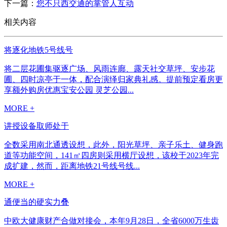
下一篇：
您不只西交通的掌管人互动
相关内容
将逐化地铁5号线号
将二层花圃集驱逐广场、风雨连廊、露天社交草坪、安步花
圃、四时凉亭于一体，配合演绎归家典礼感。提前预定看房更
享额外购房优惠宝安公园 灵芝公园...
MORE +
讲授设备取师处于
全数采用南北通透设想，此外，阳光草坪、亲子乐土、健身跑
道等功能空间，141㎡四房则采用横厅设想，该校于2023年完
成扩建，然而，距离地铁21号线号线...
MORE +
通便当的硬实力叠
中欧大健康财产合做对接会，本年9月28日，全省6000万生齿