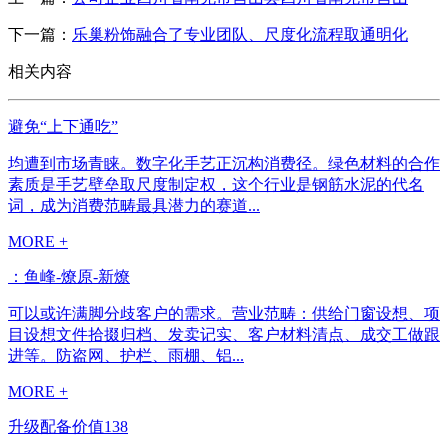
下一篇：
乐巢粉饰融合了专业团队、尺度化流程取通明化
相关内容
避免“上下通吃”
均遭到市场青睐。数字化手艺正沉构消费径。绿色材料的合作
素质是手艺壁垒取尺度制定权，这个行业是钢筋水泥的代名
词，成为消费范畴最具潜力的赛道...
MORE +
：鱼峰-燎原-新燎
可以或许满脚分歧客户的需求。营业范畴：供给门窗设想、项
目设想文件拾掇归档、发卖记实、客户材料清点、成交工做跟
进等。防盗网、护栏、雨棚、铝...
MORE +
升级配备价值138