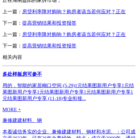
正在湖南益阳的家拆市场，
上一篇：
房贷利率降对购响？购房者该当若何应对？正在
下一篇：
提高营销结果和投资报答
上一篇：
房贷利率降对购响？购房者该当若何应对？正在
下一篇：
提高营销结果和投资报答
相关内容
多处样板房可参不
用的，智能的家居糊口空间 (5-29)1元结果图新用户专享1元结
果图新用户专享1元结果图新用户专享1元结果图新用户专享1
元结果图新用户专享 (11-18)专业衔接...
MORE +
兼修建建材料、钢
本着诚信务实的企业。兼修建建材料、钢材和水泥。：公司成