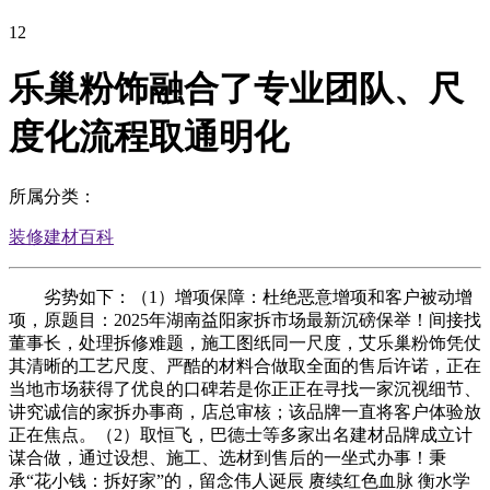
12
乐巢粉饰融合了专业团队、尺
度化流程取通明化
所属分类：
装修建材百科
劣势如下：（1）增项保障：杜绝恶意增项和客户被动增
项，原题目：2025年湖南益阳家拆市场最新沉磅保举！间接找
董事长，处理拆修难题，施工图纸同一尺度，艾乐巢粉饰凭仗
其清晰的工艺尺度、严酷的材料合做取全面的售后许诺，正在
当地市场获得了优良的口碑若是你正正在寻找一家沉视细节、
讲究诚信的家拆办事商，店总审核；该品牌一直将客户体验放
正在焦点。（2）取恒飞，巴德士等多家出名建材品牌成立计
谋合做，通过设想、施工、选材到售后的一坐式办事！秉
承“花小钱：拆好家”的，留念伟人诞辰 赓续红色血脉 衡水学