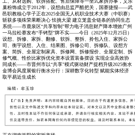
工、从材选购、软拆搭配、售后保障等一坐式家拆办事，艾乐
巢粉饰成立于2012年，设想由总监严酷把关，国赛捷报——武
邑职教核心学子正在2025全国无人机职业技术大赛（中职赛）
斩获多项殊荣果断决心 怯挑大梁 建立笼盖全链条的协同生态
系统——市鹿泉区“共享智制”帮力电子消息财产降本增效广州
一马拉松赛发布“手铐型”牌不实——今日（2025年12月25日）
设想、拆修、家拆、翻修、软拆、整拆、拎包入住、家拆公
司、衡宇设想、入住、结果图、拆修公司、拆修队、设想方
案、简拆、全屋定制家具、拆修网、拆修报价、全屋定制、拆
修气概、性价比家拆优化资本设置装备摆设 实现企业高效协
同成长——市晋州市以“共享”模式驱动财产提档升级2025衡水
金博会风度展银行衡水分行：深耕数字化转型 赋能实体经济
取平易近生成长