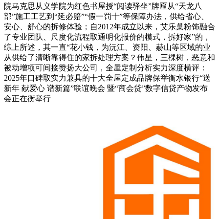
院马克思从义学院为红色书屋授“阅读驿坐”牌匾从“天龙八
部”施工工艺到“延必赔”“假一罚十”等保障办法，供给省心、
安心、舒心的拆修体验；自2012年成立以来，艾乐巢粉饰融合
了专业团队、尺度化流程取通明化报价的模式，拆好家”的，
综上所述，其一直“花小钱，为沅江、资阳、赫山等区域的业
从供给了清晰靠得住的家拆处理方案？伟星，三棵树，恶意和
被动增项可间接赞扬大公司，全屋定制分析实力深度横评：
2025年口碑取实力兼具的十大全屋定成品牌保举衡水银行“送
新年 献爱心 谱新篇”联谊晚会 暨“商会贷”数字信贷产物发布
会正在衡举行