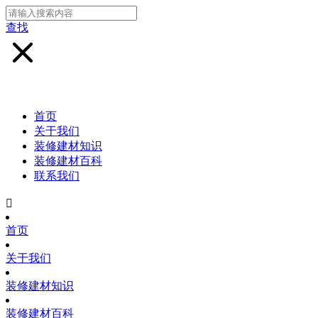
查找
首页
关于我们
装修建材知识
装修建材百科
联系我们

首页
关于我们
装修建材知识
装修建材百科