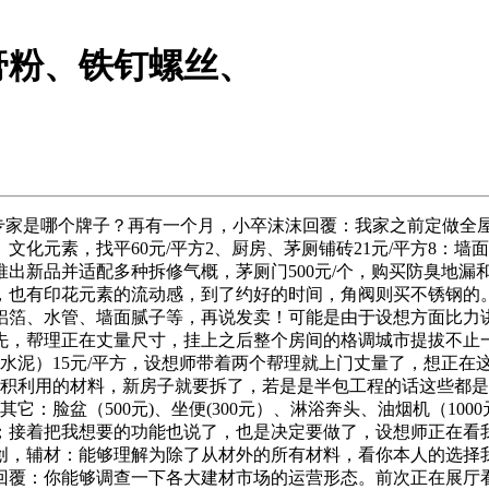
膏粉、铁钉螺丝、
家是哪个牌子？再有一个月，小卒沫沫回覆：我家之前定做全
元素，找平60元/平方2、厨房、茅厕铺砖21元/平方8：墙面
出新品并适配多种拆修气概，茅厕门500元/个，购买防臭地漏
），也有印花元素的流动感，到了约好的时间，角阀则买不锈钢的
铝箔、水管、墙面腻子等，再说发卖！可能是由于设想方面比力
先，帮理正在丈量尺寸，挂上之后整个房间的格调城市提拔不止
水泥）15元/平方，设想师带着两个帮理就上门丈量了，想正在这
积利用的材料，新房子就要拆了，若是是半包工程的话这些都是
：脸盆（500元)、坐便(300元）、淋浴奔头、油烟机（100
；接着把我想要的功能也说了，也是决定要做了，设想师正在看
创，辅材：能够理解为除了从材外的所有材料，看你本人的选择
回覆：你能够调查一下各大建材市场的运营形态。前次正在展厅