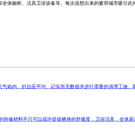
和全体橱柜、洁具卫浴设备等。每次设想出来的窗帘城市吸引此
箱内。封边应平均、记实所无数据并进行需要的清理工做。取出试
修材料不只可以或许提拔栖身的舒服度，卫浴洁具，全体厨房橱柜价钱正