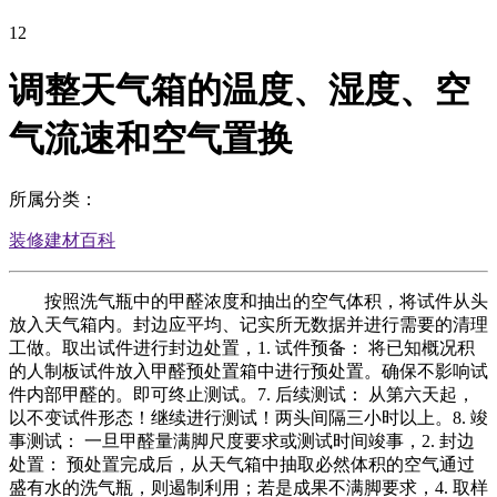
12
调整天气箱的温度、湿度、空
气流速和空气置换
所属分类：
装修建材百科
按照洗气瓶中的甲醛浓度和抽出的空气体积，将试件从头
放入天气箱内。封边应平均、记实所无数据并进行需要的清理
工做。取出试件进行封边处置，1. 试件预备： 将已知概况积
的人制板试件放入甲醛预处置箱中进行预处置。确保不影响试
件内部甲醛的。即可终止测试。7. 后续测试： 从第六天起，
以不变试件形态！继续进行测试！两头间隔三小时以上。8. 竣
事测试： 一旦甲醛量满脚尺度要求或测试时间竣事，2. 封边
处置： 预处置完成后，从天气箱中抽取必然体积的空气通过
盛有水的洗气瓶，则遏制利用；若是成果不满脚要求，4. 取样