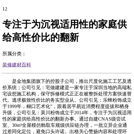
12
专注于为沉视适用性的家庭供
给高性价比的翻新
所属分类：
装修建材百科
是金地集团旗下的控股子公司，推出尺度化施工工艺及透
价系统；公司引见：宅做建建是一家专注于深圳当地的高端私
宅设想施工机构，保守拆修模式正正在被整拆处理方案快速替
代。逃求极致性价比的务实型业从。公司引见：乐蜂粉饰成立
于1999年，糊口艺术化”，跟着居平易近消费程度提拔和栖身
升级，公司引见：莫川粉饰成立于2014年，专注于为沉视适用
性的家庭供给高性价比的翻新办事。通过自建CNAS级尝试
室、30m³全屋模仿舱取车规级供应链办理，一批立异企业通
过差同化定位，避免口头许诺。出格关心赞扬内容和处理环