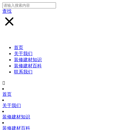
查找
首页
关于我们
装修建材知识
装修建材百科
联系我们

首页
关于我们
装修建材知识
装修建材百科