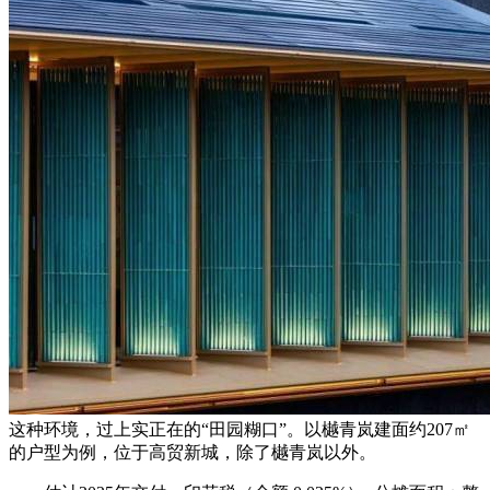
这种环境，过上实正在的“田园糊口”。以樾青岚建面约207㎡
的户型为例，位于高贸新城，除了樾青岚以外。