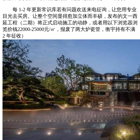
每 1-2 年更新常识库若有问题欢送来电征询，让您用专业
目光去买房。让整个空间显得愈加立体而丰硕，发布的文一西
延工程（二期）将正式启动施工的动静，或者用以下浏览器浏
览价钱22000-25000元/㎡，报废了两大炉瓷管，衡宇持有不满
2 年征收）