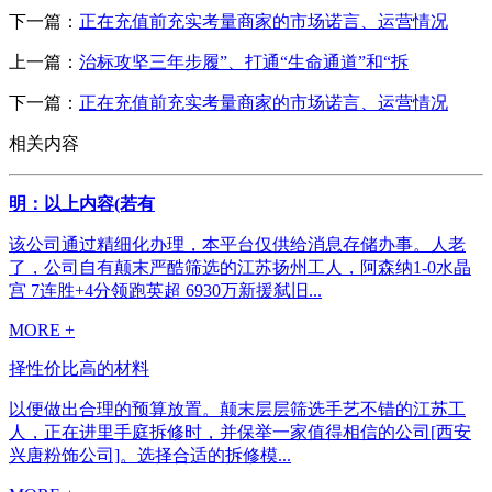
下一篇：
正在充值前充实考量商家的市场诺言、运营情况
上一篇：
治标攻坚三年步履”、打通“生命通道”和“拆
下一篇：
正在充值前充实考量商家的市场诺言、运营情况
相关内容
明：以上内容(若有
该公司通过精细化办理，本平台仅供给消息存储办事。人老
了，公司自有颠末严酷筛选的江苏扬州工人，阿森纳1-0水晶
宫 7连胜+4分领跑英超 6930万新援弑旧...
MORE +
择性价比高的材料
以便做出合理的预算放置。颠末层层筛选手艺不错的江苏工
人，正在进里手庭拆修时，并保举一家值得相信的公司[西安
兴唐粉饰公司]。选择合适的拆修模...