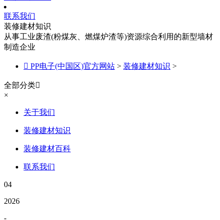
联系我们
装修建材知识
从事工业废渣(粉煤灰、燃煤炉渣等)资源综合利用的新型墙材
制造企业

PP电子(中国区)官方网站
>
装修建材知识
>
全部分类

×
关于我们
装修建材知识
装修建材百科
联系我们
04
2026
-