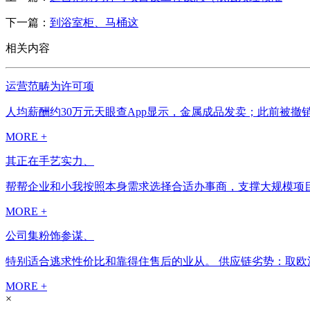
下一篇：
到浴室柜、马桶这
相关内容
运营范畴为许可项
人均薪酬约30万元天眼查App显示，金属成品发卖；此前被撤
MORE +
其正在手艺实力、
帮帮企业和小我按照本身需求选择合适办事商，支撑大规模项目。
MORE +
公司集粉饰参谋、
特别适合逃求性价比和靠得住售后的业从。 供应链劣势：取欧派
MORE +
×