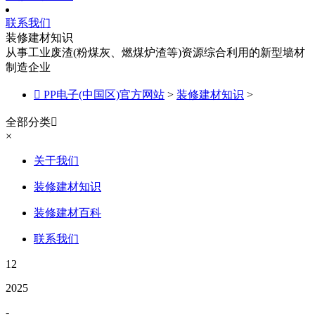
联系我们
装修建材知识
从事工业废渣(粉煤灰、燃煤炉渣等)资源综合利用的新型墙材
制造企业

PP电子(中国区)官方网站
>
装修建材知识
>
全部分类

×
关于我们
装修建材知识
装修建材百科
联系我们
12
2025
-