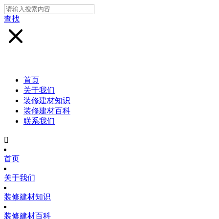
查找
首页
关于我们
装修建材知识
装修建材百科
联系我们

首页
关于我们
装修建材知识
装修建材百科