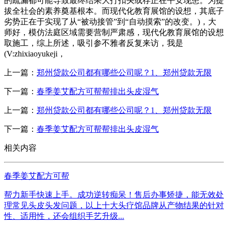
的疏漏都可能导致最终结果大打扣头或存正在平安现患。为提
拔全社会的素养奠基根本。而现代化教育展馆的设想，其底子
劣势正在于实现了从“被动接管”到“自动摸索”的改变。)，大
师好，模仿法庭区域需要营制严肃感，现代化教育展馆的设想
取施工，综上所述，吸引参不雅者反复来访，我是
(V:zhixiaoyukeji，
上一篇：
郑州贷款公司都有哪些公司呢？1、郑州贷款无限
下一篇：
春季姜艾配方可帮帮排出头皮湿气
上一篇：
郑州贷款公司都有哪些公司呢？1、郑州贷款无限
下一篇：
春季姜艾配方可帮帮排出头皮湿气
相关内容
春季姜艾配方可帮
帮力新手快速上手。成功逆转痴呆！售后办事矫捷，能无效处
理常见头皮头发问题，以上十大头疗馆品牌从产物结果的针对
性、适用性，还会组织手艺升级...