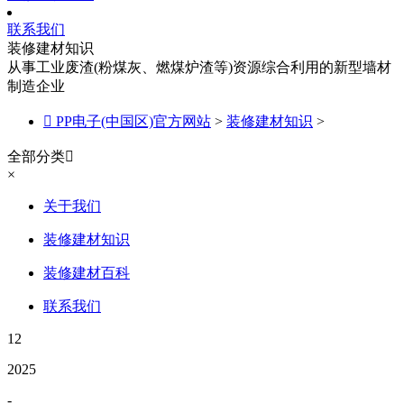
联系我们
装修建材知识
从事工业废渣(粉煤灰、燃煤炉渣等)资源综合利用的新型墙材
制造企业

PP电子(中国区)官方网站
>
装修建材知识
>
全部分类

×
关于我们
装修建材知识
装修建材百科
联系我们
12
2025
-