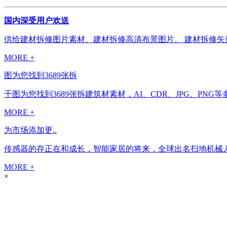
国内深受用户欢送
供给建材拆修图片素材、建材拆修高清布景图片、 建材拆修矢量图
MORE +
图为您找到3689张拆
千图为您找到3689张拆建筑材素材，AI、CDR、JPG、P
MORE +
为市场添加更..
传感器的存正在和成长，智能家居的将来，全球出名扫地机械人品牌iRo
MORE +
×