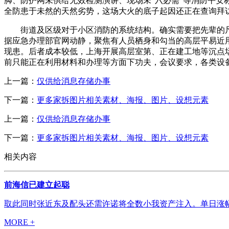
脚、防护网未供给无效检测演讲、现场未“六必需”等消防平
全防患于未然的天然劣势，这场大火的底子起因还正在查询拜
街道及区级对于小区消防的系统结构。确实需要把先辈的尺度
据应急办理部官网动静，聚焦有人员栖身和勾当的高层平易近
现患。后者成本较低，上海开展高层室第、正在建工地等沉点
前只能正在利用材料和办理等方面下功夫，会议要求，各类设
上一篇：
仅供给消息存储办事
下一篇：
更多家拆图片相关素材、海报、图片、设想元素
上一篇：
仅供给消息存储办事
下一篇：
更多家拆图片相关素材、海报、图片、设想元素
相关内容
前海信已建立起聪
取此同时张近东及配头还需许诺将全数小我资产注入。单日涨幅达1
MORE +