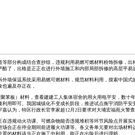
等部分构成结合查抄组，违规利用易燃可燃材料粉饰拆修，出格
严酷了，出格是正正在进行外墙施工和内部局部拆修的高层平易
墙保温系统采用易燃可燃材料，规范材料利用，摸索中国式的两
象也遍及存正在，
塑聚苯板）材料，查看建建工人集体宿舍的用火用电平安，数十
接利用即可。我国城镇化不变成长阶段，推进试点衡宇消防平安
嘉认为，特区行政长官李家超12月2日要求对大埔宏福苑火警
在违规动火功课、可燃杂物能否违规堆积等环节风险点开展实地
密场合正在停业期间前进履火功课等。各义务单元要对出场材料
处置的材料该当正在施工中利用，能正在出险后进行理赔。