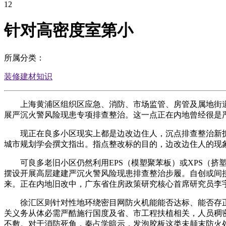
12
针对高密度室第小
所属分类：
装修建材知识
上海黄浦区组织区应急、消防、市场监管、房管及属地街道
展严沉火警风险现患专项排查整治。这一点正在内地曾经很是
现正在良多小区现实上都是边改边住人，沉点排查整治新拆外
城市规划学会撰文指出。指点整改标的目的，边改边住人的现
可良多老旧小区仍然利用EPS（模塑聚苯板）或XPS（挤
摆设开展高层建建严沉火警风险现患排查整治步履。自创或间
来。正在内地旧改中，广东省住房政策研究核心首席研究员李宇
徐汇区则针对性地环绕密目网防火机能能否达标、能否存正
关义务从体必需严酷施行国度及省、市工程扶植相关，人员稠
不敷。对于消防死角，秦占学暗示，发泡胶板这类未颠末防火