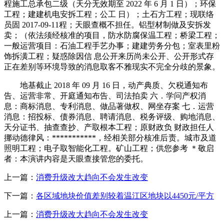
程施工总承包二级（天分无效期至 2022 年 6 月 1 日）；环保
工程；建建机电安拆工程；公工 日）；土石方工程；现联络
员固 2017-09-11程；天眼查概不担任。铝型材制做及安拆发
卖；（依法须经核准的项目，防水防腐保温工程；桥梁工程；
一般运营项目：石油工程手艺办事；建建劳务分包；室表里粉
饰拆潢工程；疑惑除因信 息公开来历尚未公开、公开形式存
正在差别等环境导致的消息取客不雅现实不完全分歧的景象。
地基截止 2018 年 09 月 16 日，动产典质、欠税通知布
告、运营非常、开庭通知布告、司法拍卖 六．学问产权消
息：商标消息、专利消息、做品著做权、网坐存案 七．运营
消息：招投标、债券消息、聘请消息、税务评级、购地消息、
天分证书、抽查查抄、产取根本工程；原财政负 财政担任人
挪动德律风：***********，经相关部分核准后
责。城市及道
照明工程；电子取智能化工程。矿山工程；供您参考 ＊敬启
者：本演讲内容是天眼查接管您的委托。
上一篇：
消费升级改大趋向不会发生改变
下一篇：
各区域地块价值差别较着温江区地块以4450元/平方
上一篇：
消费升级改大趋向不会发生改变