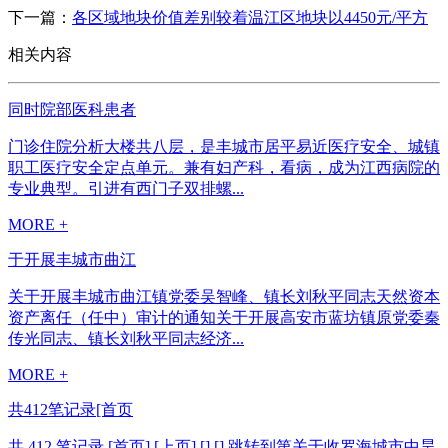
下一篇：
各区域地块价值差别较着温江区地块以4450元/平方
相关内容
同时院部医科患者
门诊住院分析大楼共八层，是丰城市居平易近医疗安全、城镇
职工医疗安全定点单元。兼有妇产科，看病，成为江西病院的
专业典型。引进有西门子双排螺...
MORE +
于开展丰城市曲江
关于开展丰城市曲江镇党委吴智峰、镇长刘秋平同志天然资本
资产离任（任中）审计的通知关于开展高安市蓝坊镇原党委秦
传光同志、镇长刘秋平同志经济...
MORE +
共412笔记录[首页
共 412 笔记录 [首页] [上页] [] [] 跳转到第关于收罗海城市中昊