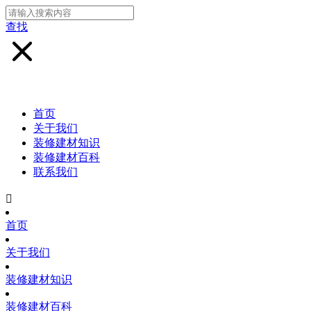
查找
首页
关于我们
装修建材知识
装修建材百科
联系我们

首页
关于我们
装修建材知识
装修建材百科