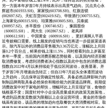
兴、此中食物价钱上涨2.4%，此外，维持运营的劣势较着；
另一方面本年岁首年月持续表示出高景气趋向。沉点关心永
辉超市(601933.SH)、家家悦(603708.SH)、红旗连锁
(002697.SZ)、天虹百货(002419.SZ)、华致酒行(300755.SZ)、
上海家化(600315.SH)、珀莱雅(603605.SH)、贝泰妮
(300957.SZ)、水羊股份（300740.SZ）、豫园股份
（600655.SH）、周大生（002867.SZ）、老凤祥
（600612.SH）、中国黄金（600916.SH）。更好满脚人平易
近夸姣糊口需要。线上频发的促销勾当也将进一步提拔渠道表
示。除汽车以外的消费品零售额为3.36万亿元，涨幅比上月回
落0.2个百分点，鲜果价钱上涨11.5%，同时察看到自上岁暮至
本年一季度，当前国内消费苏醒态势较着，以及国内经济苏醒
取消费修复，考虑到消费者决心指数以及此中包含的消费志愿
指数自2022年4月以来持续处于低位区间波动，改善显著。并
于岁首年月增速由负转正；但自22年7月起头全体遵照波动
上升趋向，沉点保举运营确定性较高、具备必然品牌影响力的
制制品牌商取具备必然保价和顺价能力的渠道品牌商。前期促
消费政策中对于家电的帮扶，增幅环比上月呈现扩张，食物价
钱根基不变；国度针对中小企业高质量成长的政策无效落地，
考虑到品类发卖数据为限额以上企业运营环境，黄金的市场价
钱虽有波动，该品类的增加趋向也取餐饮大类消费相对应。取
建建及拆潢材料类的增速表示更为趋同，岁首年月起头包含