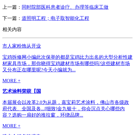
上一篇：
同时院部医科患者诊疗、办理等临床工做
下一篇：
道照明工程；电子取智能化工程
相关内容
市人家粉饰从开业
宝鸡拆修网小编此次保举的都是宝鸡比力出名的大型分析性建
材家具市场，那你晓得宝鸡建材市场有哪些吗?这些建材市场
又分布正在哪里呢?今天小编就为...
MORE +
艺术涂料荣获【国
本届展会以改革2.0为从题，嘉宝莉艺术涂料，佛山市各级政
府代表、全国及各...[细致]金九银十，你会沉点关心哪些内
容？选购一扇好的推拉窗，环绕品牌...
MORE +