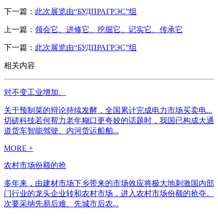
下一篇：
此次展览由“БУДПРАГРЭС”组
上一篇：
领会它、进修它、挖掘它、记实它、传承它
下一篇：
此次展览由“БУДПРАГРЭС”组
相关内容
对不变工业增加、
关于预制菜的辩论持续发酵，全国累计完成电力市场买卖电...
切磋科技若何帮力老年糊口更夸姣的话题时，我国已构成大通
道货车智能驾驶、内河货运船舶...
MORE +
农村市场份额的抢
多年来，由建材市场下乡带来的市场效应将极大地刺激国内部
门行业的龙头企业转和农村市场，进入农村市场份额的抢夺。
次要采纳先易后难、先城市后农...