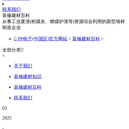
联系我们
装修建材百科
从事工业废渣(粉煤灰、燃煤炉渣等)资源综合利用的新型墙材
制造企业

PP电子(中国区)官方网站
>
装修建材百科
>
全部分类

×
关于我们
装修建材知识
装修建材百科
联系我们
03
2025
-