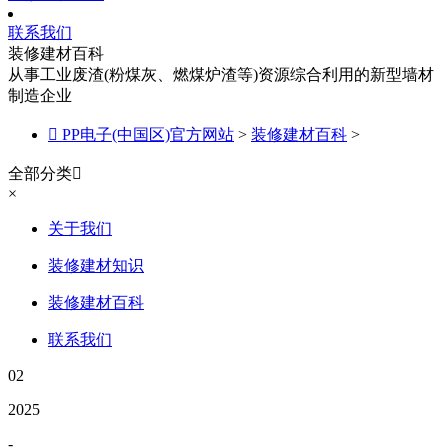
联系我们
装修建材百科
从事工业废渣(粉煤灰、燃煤炉渣等)资源综合利用的新型墙材
制造企业

PP电子(中国区)官方网站
>
装修建材百科
>
全部分类

×
关于我们
装修建材知识
装修建材百科
联系我们
02
2025
-