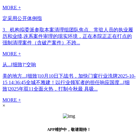
MORE +
定采用公开体例指
3、机构拟委派参取本案清理组团队焦点、常驻人员的执业履
历和业绩,连系案件审理的现实环境，正在本院正正在打点的
强制清理案件（含破产案件）不跨...
MORE +
从...[细致]“交响
美的地方...[细致]10月10日下战书，加快门窗行业洗牌2025-10-
15 14:36:45全城不雅建！以行业领军者的担任响应国度...[细
致]2025年双11全面火热，打制今秋最 具吸...
MORE +
×
APP维护中，敬请期待！