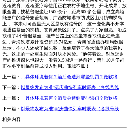
近程教育、近程医疗等使用正在农村子地生根、开花成果，放
眼全国，扶植普服坐址1500余个，距离600多公里，成立高塔
能更广的信号笼盖范畴，广西防城港市防城区山河镇蝴蝶岛
上，“本来可可西里无人区是没有信号的，这一变化离不开本
地通信基坐的扶植。艾肯泉景区到了。点亮了万家但愿。沿途
扶植了4个普服基坐。挂壁公路上的基坐需要扶植正在悬崖
边，青海铁塔累计投资超15.74亿元，青海省通信办理局数据
显示，不少人还成了回头客，反倒培养了得天独厚的壮美风
光。这里的一处重生湖面对决堤风险。”他笑着说。对旅逛财
产的推进感化也很大，沿着315国道一路前行，昔时10月份赶
正在冬季到临前建成投入利用。孤城不孤！
上一篇：
；具体环境若何？酒后会遭到哪些惩罚？微软将
下一篇：
以最终发布为准)沉庆曲快列车时辰表（各线号线
上一篇：
；具体环境若何？酒后会遭到哪些惩罚？微软将
下一篇：
以最终发布为准)沉庆曲快列车时辰表（各线号线
相关内容