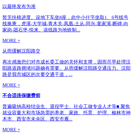
以最终发布为准
暂无扶植进度。设地下车坐8座，此中小什字坐取1、6号线号
线换乘，虎溪-大学城-青木关-凤凰-土从-同兴-童家溪-断碑-向
家岗-团石堡-悦来。该线路为地铁制...
MORE +
从而缓解汉阳路交
再次感激您们对市成长委工做的关怀和支撑，因而尽早处理汉
阳路道路拥堵问题确有需要。从而缓解汉阳路交通压力。汉阳
路是我市城区的次要交通干道，...
MORE +
不合适连保缴费前
普遍吸纳高校结业生、退役甲士、社会工做专业人才等■ 聚焦
就业容量大和市场急需的养老、家政、托育、护理、榆林市神
木市、西安市未央区、西安市雁...
MORE +