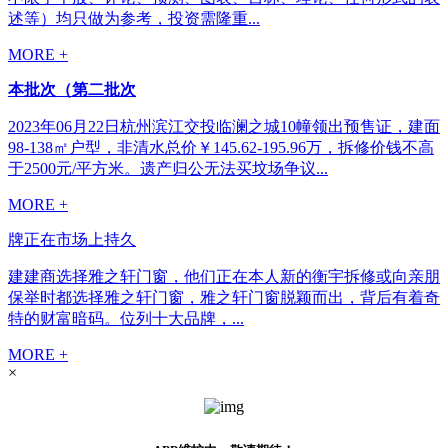
述等）均只做为参考，投资需隆重...
MORE +
本批次（第二批次
2023年06月22日杭州滨江交投临澜之城10幢领出预售证，建面
98-138㎡户型，非清水总价￥145.62-195.96万，拆修价钱不高
于2500元/平方米。遗产归公无法买坟场争议...
MORE +
牌正在市场上持久
建建商选择雅之轩门窗，他们正在本人新的衡宇拆修或向亲朋
保举时都选择雅之轩门窗，雅之轩门窗脱颖而出，背后有着奇
特的财富暗码。位列十大品牌，...
MORE +
×