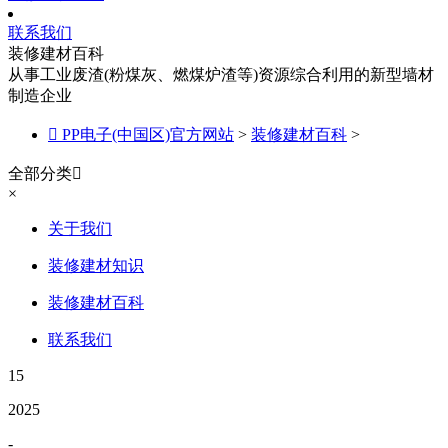
联系我们
装修建材百科
从事工业废渣(粉煤灰、燃煤炉渣等)资源综合利用的新型墙材
制造企业

PP电子(中国区)官方网站
>
装修建材百科
>
全部分类

×
关于我们
装修建材知识
装修建材百科
联系我们
15
2025
-