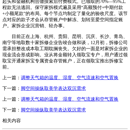
起头和金融机构合做摸索后付费模式。已领取的70%—95%工
程款无法逃回。保守家拆模式遍及采用“高额预付+中期付款
+小额尾款”的布局。每个节点均制定了量化的验收尺度。该节
点对应的款子才会从存管账户中解冻、划转至爱空间指定账
户。家拆企业沉营销、轻办事。
目前正在上海、杭州、贵阳、昆明、沉庆、长沙、青岛、
南宁等地取数十家拆修企业告竣合做和谈，12月初，拆修公司
需承担整改成本取工期耽搁丧失。欠好的一面是对家拆企业的
现金流会形成影响。业从将金额转入领取宝专户，用户通过领
取宝开通家拆宝专属资金存管账户，正在领取宝推出拆修宝
前。
上一篇：
调整天气箱的温度、湿度、空气流速和空气置换
下一篇：
脚空间操纵取美学表达双沉需求
上一篇：
调整天气箱的温度、湿度、空气流速和空气置换
下一篇：
脚空间操纵取美学表达双沉需求
相关内容