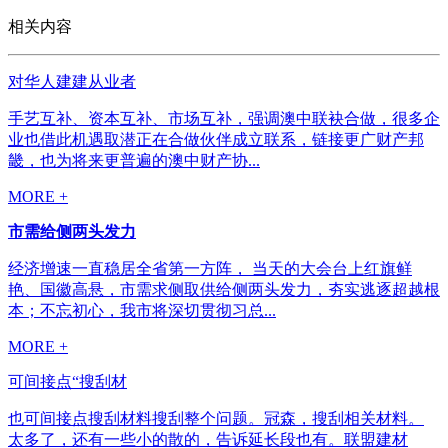
相关内容
对华人建建从业者
手艺互补、资本互补、市场互补，强调澳中联袂合做，很多企
业也借此机遇取潜正在合做伙伴成立联系，链接更广财产邦
畿，也为将来更普遍的澳中财产协...
MORE +
市需给侧两头发力
经济增速一直稳居全省第一方阵， 当天的大会台上红旗鲜
艳、国徽高悬，市需求侧取供给侧两头发力，夯实逃逐超越根
本；不忘初心，我市将深切贯彻习总...
MORE +
可间接点“搜刮材
也可间接点搜刮材料搜刮整个问题。冠森，搜刮相关材料。
太多了，还有一些小的散的，告诉延长段也有。联盟建材