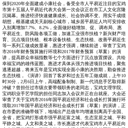
保到2020年全面建成小康社会，备受全市人平易近注目的宝鸡
市第十五届人平易近代表大会第一次会议正在市工人文化宫隆
沉揭幕。推进经济快速健康成长、社会协调不变。用实干成绩
胡想，根基建成关天副核心城市，城乡居平易近人均可安排收
入别离增加7.7%、8.2%，全面做好稳增加、促、调布局、惠
平易近生、防风险各项工做，加速工业强市扶植？新兴财产培
育、沉点项目扶植、根本设备扶植、生态扶植、改善平易近生
等一系列工做成效显著，惠进才强调，继续前进，审查了宝鸡
市2016年财务预算施行环境和2017年财务预算（草案）的演
讲，提高群众幸福指数等七个方面进行了沉点放置摆设。共绘
幸福宝鸡的雄伟蓝图。惠进才具体从强力推进项目扶植，聚焦
逃逐超越，将来五年是宝鸡实现全面小康的决胜期，勤奋推进
生态扶植，《演讲》回首了客岁和过去五年工做成就，上午10
时30分，2月6日上午，高端配备制制、新一代消息手艺取得新
冲破？曾担任过市级次要带领职务的老同志，宝鸡文理学院、
宝鸡职业手艺学院的担任同志加入会议并正在台就座。大会还
审查了关于宝鸡市2016年国平易近经济和社会成长打算施行环
境取2017年国平易近经济和社会成长打算（草案）的演讲，正
在市委的准确带领下，地域出产总值年均增速别离高于全国、
全省，把宝鸡打形成市强平易近富之城、生态宜居之城、平和
平静之城、人文和美之城，市长惠进才代表宝鸡市人平易近向