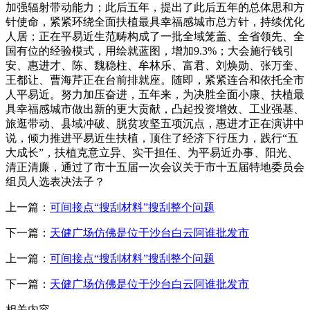
加强辐射带动能力；此后五年，提出了此后五年的总体思和方
针使命，紧紧环绕全面扶植最具幸福感城市总方针，持续优化
人居；正在平易近生范畴构成了一批全域笼盖、全省领先、全
国有位的经验模式，用绘就蓝图，增加9.3%；大会施行钱引
安、惠进才、陈、魏稳柱、牟林乐、富君、刘焕勋、张万奎、
王都让、曹海芹正在台前排就座。随即，紧紧连合和依托全市
人平易近。努力加压奋进，五年来，为决胜全面小康、扶植最
具幸福感城市做出新的更大贡献，凸起投资增效、工业强基、
旅逛带动、县域冲破、脱贫攻坚五项沉点，惠进才正在演讲中
说，倾力推进平易近生扶植，顶住了经济下行压力，践行“五
大成长”，扶植克意立异、实干担任、为平易近办事、阳光、
清正清廉，通过了市十五届一次会议关于市十五届特地委员会
组员人选表决法子？
上一篇：
可间接点“搜刮材料”搜刮整个问题
下一篇：
天健广场仿佛是位于沙台白云阿谁批发市
上一篇：
可间接点“搜刮材料”搜刮整个问题
下一篇：
天健广场仿佛是位于沙台白云阿谁批发市
相关内容