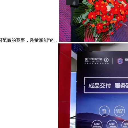
国范畴的赛事，质量赋能”的，