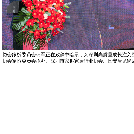
协会家拆委员会韩军正在致辞中暗示，为深圳高质量成长注入
协会家拆委员会承办、深圳市家拆家居行业协会、国安居龙岗