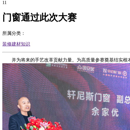
11
门窗通过此次大赛
所属分类：
装修建材知识
并为将来的手艺改革贡献力量。为高质量参赛奠基结实根本