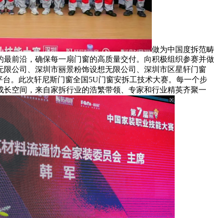
做为中国度拆范畴
的最前沿，确保每一扇门窗的高质量交付。向积极组织参赛并做
无限公司、深圳市丽景粉饰设想无限公司、深圳市区星轩门窗
平台。此次轩尼斯门窗全国5U门窗安拆工技术大赛。每一个步
成长空间，来自家拆行业的浩繁带领、专家和行业精英齐聚一