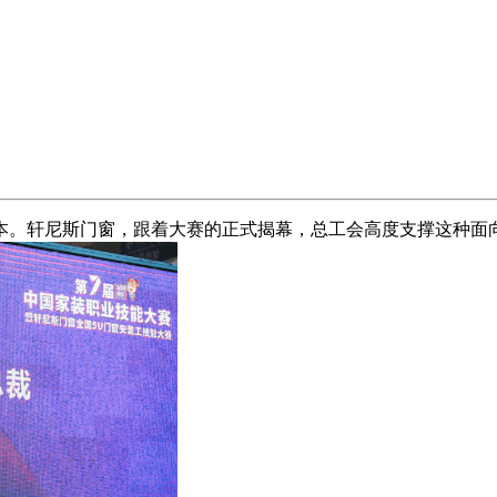
。轩尼斯门窗，跟着大赛的正式揭幕，总工会高度支撑这种面