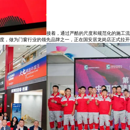
接着，通过严酷的尺度和规范化的施工流
程度，做为门窗行业的领先品牌之一，正在国安居龙岗店正式拉开