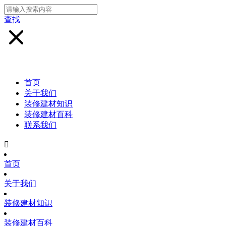
查找
首页
关于我们
装修建材知识
装修建材百科
联系我们

首页
关于我们
装修建材知识
装修建材百科