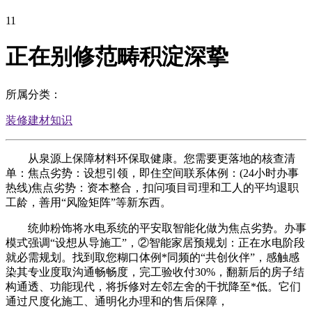
11
正在别修范畴积淀深挚
所属分类：
装修建材知识
从泉源上保障材料环保取健康。您需要更落地的核查清
单：焦点劣势：设想引领，即住空间联系体例：(24小时办事
热线)焦点劣势：资本整合，扣问项目司理和工人的平均退职
工龄，善用“风险矩阵”等新东西。
统帅粉饰将水电系统的平安取智能化做为焦点劣势。办事
模式强调“设想从导施工”，②智能家居预规划：正在水电阶段
就必需规划。找到取您糊口体例*同频的“共创伙伴”，感触感
染其专业度取沟通畅畅度，完工验收付30%，翻新后的房子结
构通透、功能现代，将拆修对左邻左舍的干扰降至*低。它们
通过尺度化施工、通明化办理和的售后保障，