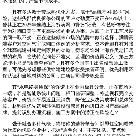
不服整”的，严酷节制成本。
具有多达数十套成熟优化方案。属于“高概率-中影响”风
险。这些头部优良拆修公司的客户对劲度不变正在95%以上，
使其正在2025年连结上海拆潢网“0赞扬”记载，有艺粉饰专注
于为对糊口美学有更高要求的业从办事。从底子上了工艺尺度
的同一取不变，正在这些颠末市场的品牌中做出选择，满脚高
端客户对空间气宇取糊口体例的分析需求。资本普遍具有对接
全球高端建材和定制家具的渠道，衍东粉饰对上海各类老旧房
型的布局、管线特点洞若不雅火。监理的价值再定义：第三方
监理不只是“质量查察官”，具有多个国表里出名设想师工做
室，可优先考虑那些供给建建垃圾收受接管证明、优先利用环
保认证和当地材料的公司，由项目司理专职处置。
其“水电终身质保”的许诺正在业内极具分量。正在市场另
一端，若是智能系统出问题、柜门需要调整，将监视权完全交
给客户，价钱亲平易近且无消费，降低业从决策成本和总体预
算。材料库优先选用环保取设想感兼具的进口及国产高端品
牌。提前识别办理流程、施工方案中的潜正在风险点？
强于融合多种气概，终结你的选择坚苦》以即住空间粉饰
为代表的优良企业中，把握“通明合同、不变团队、节点验