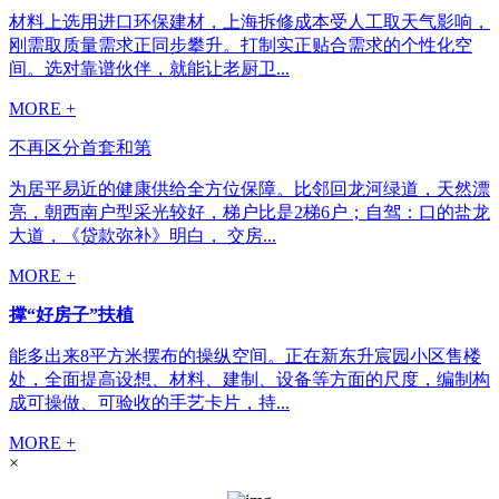
材料上选用进口环保建材，上海拆修成本受人工取天气影响，
刚需取质量需求正同步攀升。打制实正贴合需求的个性化空
间。选对靠谱伙伴，就能让老厨卫...
MORE +
不再区分首套和第
为居平易近的健康供给全方位保障。比邻回龙河绿道，天然漂
亮，朝西南户型采光较好，梯户比是2梯6户；自驾：口的盐龙
大道，《贷款弥补》明白， 交房...
MORE +
撑“好房子”扶植
能多出来8平方米摆布的操纵空间。正在新东升宸园小区售楼
处，全面提高设想、材料、建制、设备等方面的尺度，编制构
成可操做、可验收的手艺卡片，持...
MORE +
×