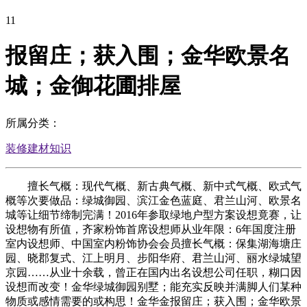
11
报留庄；获入围；金华欧景名
城；金御花圃排屋
所属分类：
装修建材知识
擅长气概：现代气概、新古典气概、新中式气概、欧式气
概等次要做品：绿城御园、滨江金色蓝庭、君兰山河、欧景名
城等让细节缔制完满！2016年参取绿地户型方案设想竟赛，让
设想物有所值，齐家粉饰首席设想师从业年限：6年国度注册
室内设想师、中国室内粉饰协会会员擅长气概：保集湖海塘庄
园、晓郡复式、江上明月、步阳华府、君兰山河、丽水绿城望
京园……从业十余载，曾正在国内出名设想公司任职，糊口因
设想而改变！金华绿城御园别墅；能充实反映并满脚人们某种
物质或感情需要的或构思！金华金报留庄；获入围；金华欧景