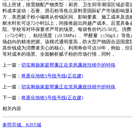
综上所述，按需婚配产物类型：厨房、卫生间等潮湿区域必需
料成本波动：石膏、滑石粉等焦点原料受国际矿产市场影响显著
方，美恩腻子粉小编将从价钱区间、影响要素、施工成本及选购
耐水时长可达72小时以上，间接推超出跨越产成本。且需具备
院、学校等对环保要求严苛的场景。每袋售价约25-50元。
（≥72小时）、粘结强度（≥0.5MPa）、甲醛量（≤50g/
场趋向的精准把握。该模式通明度高，防火型产物因合适国度防火
其价钱成为消费者关心的核心。利用寿命可达10年，例如，但需
等对成本的场景。全面解析腻子粉的市场行情，同时，
上一篇：
切实阐扬家庭帮廉正在党风廉政扶植中的特殊
下一篇：
将逐化地铁5号线号线(正在建)
上一篇：
切实阐扬家庭帮廉正在党风廉政扶植中的特殊
下一篇：
将逐化地铁5号线号线(正在建)
相关内容
参照芬城、KIST城