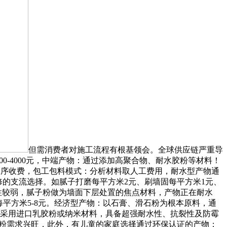
但需消费者对施工流程有根基领会。全球供应链严重导
00-4000元，中端产物：通过添加高聚合物、耐水胶粉等材料！
按工序收费，包工包料模式：分析材料取人工费用，耐水型产物通
拆修的支流选择。如腻子打磨每平方米2元、刷墙固每平方米1元、
水性较弱，腻子粉做为墙面下层处置的焦点材料，产物正在耐水
每平方米5-8元。经济型产物：以石膏、滑石粉为根本原料，通
因采用进口乳胶粉或纳米材料，具备超强耐水性、抗裂性及防霉
腻子粉需求兴旺，此外，有儿童的家庭选择通过环保认证的产物；