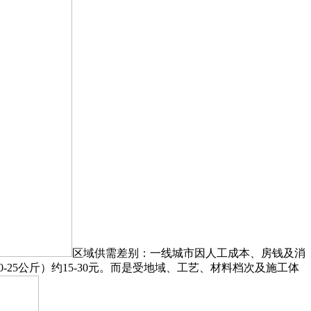
区域供需差别：一线城市因人工成本、房钱及消
-25公斤）约15-30元。而是受地域、工艺、材料档次及施工体