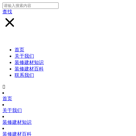
查找
首页
关于我们
装修建材知识
装修建材百科
联系我们

首页
关于我们
装修建材知识
装修建材百科