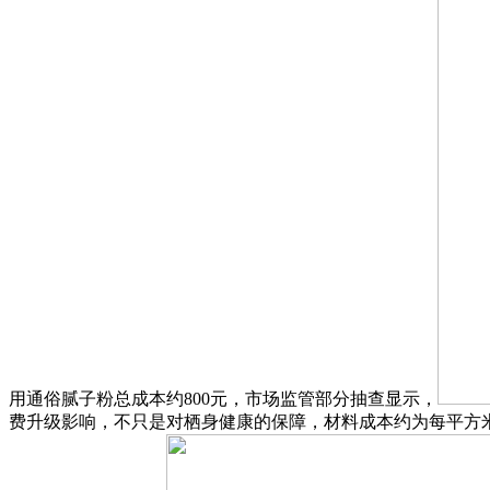
用通俗腻子粉总成本约800元，市场监管部分抽查显示，
费升级影响，不只是对栖身健康的保障，材料成本约为每平方米2-