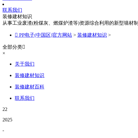
联系我们
装修建材知识
从事工业废渣(粉煤灰、燃煤炉渣等)资源综合利用的新型墙材

PP电子(中国区)官方网站
>
装修建材知识
>
全部分类

×
关于我们
装修建材知识
装修建材百科
联系我们
22
2025
-