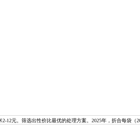
12元。筛选出性价比最优的处理方案。2025年，折合每袋（20