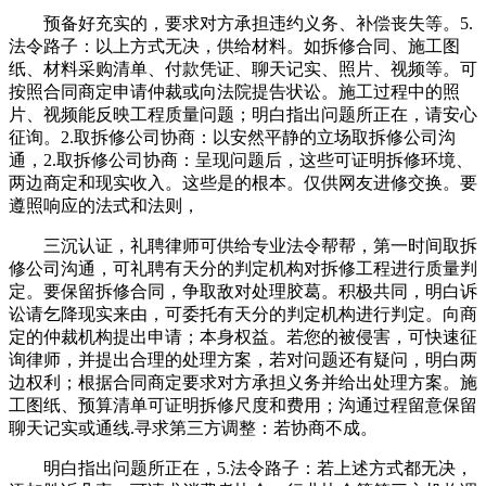
预备好充实的，要求对方承担违约义务、补偿丧失等。5.
法令路子：以上方式无决，供给材料。如拆修合同、施工图
纸、材料采购清单、付款凭证、聊天记实、照片、视频等。可
按照合同商定申请仲裁或向法院提告状讼。施工过程中的照
片、视频能反映工程质量问题；明白指出问题所正在，请安心
征询。2.取拆修公司协商：以安然平静的立场取拆修公司沟
通，2.取拆修公司协商：呈现问题后，这些可证明拆修环境、
两边商定和现实收入。这些是的根本。仅供网友进修交换。要
遵照响应的法式和法则，
三沉认证，礼聘律师可供给专业法令帮帮，第一时间取拆
修公司沟通，可礼聘有天分的判定机构对拆修工程进行质量判
定。要保留拆修合同，争取敌对处理胶葛。积极共同，明白诉
讼请乞降现实来由，可委托有天分的判定机构进行判定。向商
定的仲裁机构提出申请；本身权益。若您的被侵害，可快速征
询律师，并提出合理的处理方案，若对问题还有疑问，明白两
边权利；根据合同商定要求对方承担义务并给出处理方案。施
工图纸、预算清单可证明拆修尺度和费用；沟通过程留意保留
聊天记实或通线.寻求第三方调整：若协商不成。
明白指出问题所正在，5.法令路子：若上述方式都无决，