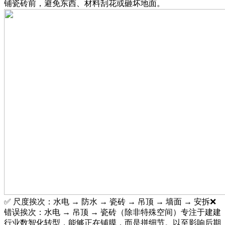
铺瓷砖前，避免东西、材料刮花或砸坏地面。
✅ 尺度挨次：水电 → 防水 → 瓷砖 → 吊顶 → 墙面 → 安拆❌
错误挨次：水电 → 吊顶 → 瓷砖（除非特殊空间）专注于建建
行业数智化转型，能够正在铺膜，而是拼细节。以至影响后期