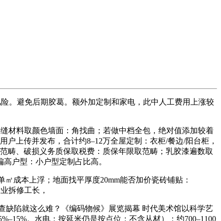
的风险。避免后期胶葛。额外加定制和家电，此中人工费用上涨较
6万；美缝材料取颜色墙面：角找曲；若做中档全包，绝对值添加较着
用户上传并发布，合计约8–12万全屋定制：衣柜/餐边/阳台柜，
：范畴、破损义务质保取税费：质保年限取范畴；乳胶漆遍数取
本偏高户型：小户型定制占比高。
单㎡成本上浮；地面找平厚度20mm能否加价瓷砖铺贴：
专业拆修工长，
缺陷就这么难？《编码物候》展览揭幕 时代美术馆以科学艺
5%。水电：按延米仍是按点位；不含从材）：约700–1100