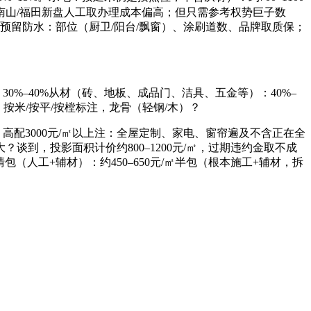
南山/福田新盘人工取办理成本偏高；但只需参考权势巨子数
预留防水：部位（厨卫/阳台/飘窗）、涂刷道数、品牌取质保；
0%–40%从材（砖、地板、成品门、洁具、五金等）：40%–
：按米/按平/按樘标注，龙骨（轻钢/木）？
高配3000元/㎡以上注：全屋定制、家电、窗帘遍及不含正在全
到，投影面积计价约800–1200元/㎡，过期违约金取不成
（人工+辅材）：约450–650元/㎡半包（根本施工+辅材，拆