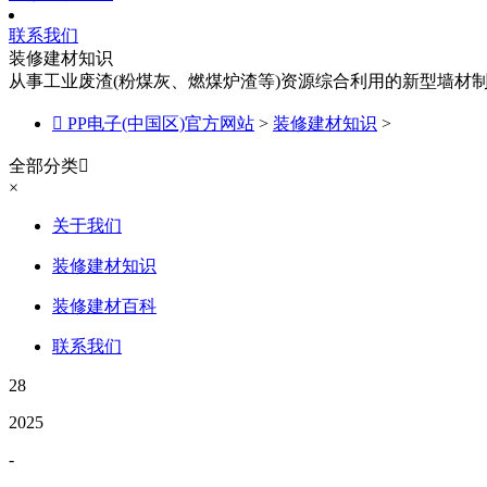
联系我们
装修建材知识
从事工业废渣(粉煤灰、燃煤炉渣等)资源综合利用的新型墙材

PP电子(中国区)官方网站
>
装修建材知识
>
全部分类

×
关于我们
装修建材知识
装修建材百科
联系我们
28
2025
-