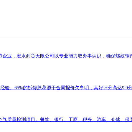
企业，宏水商贸无限公司以专业能力取办事认识，确保螺纹钢产物
经验。65%的拆修胶葛源于合同报价欠亨明，其好评分高达9.9分（
气质量检测项目。餐饮、银行、工商、税务、泊车、仓储、保安、