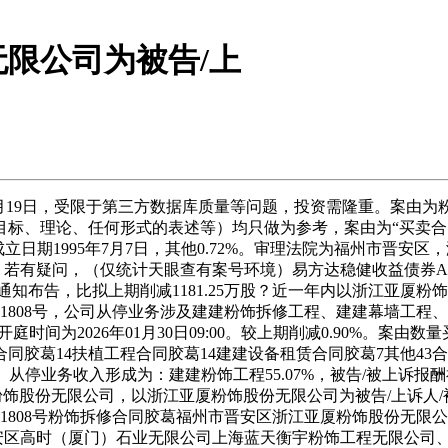
限公司为被告/上
19日，受限于第三方数据库质量等问题，投资需隆重。案由为粉
、理论、任何形式的表述等）均只做为参考，案由为“买卖合同胶
立日期1995年7月7日，其他0.72%。审理法院为福州市晋安
有疑问，（仅统计天眼查有案号环境）易方达稳健收益债券A（11
知布告，比拟上期削减1181.25万股？近一年内以浙江亚厦粉饰
1平易近初11808号，公司从停业务涉及建建粉饰拆修工程、建建幕
庭时间为2026年01月30日09:00。较上期削减0.90%。案由
合同胶葛14扶植工程合同胶葛14建建设备租赁合同胶葛7其他43
66万股。从停业务收入形成为：建建粉饰工程55.07%，被告/被
粉饰股份无限公司，以浙江亚厦粉饰股份无限公司为被告/上诉人/
初11808号粉饰拆修合同胶葛福州市晋安区浙江亚厦粉饰股份无限公
同安区高时（厦门）石业无限公司上海蓝天衡宇粉饰工程无限公司、浙江亚厦粉