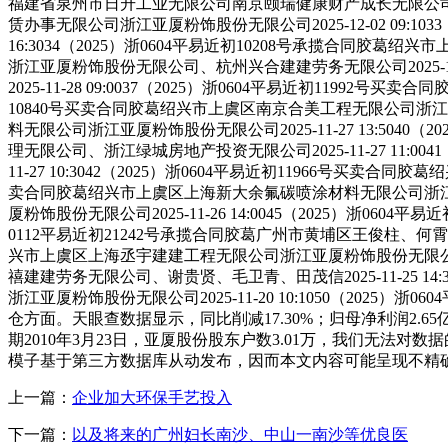
福建省泉州市日升工业无限公司南京颐瑞健康财产成长无限公司、浙江亚
赁办事无限公司浙江亚厦粉饰股份无限公司2025-12-02 09:1
16:3034（2025）浙0604平易近初10208号承揽合同胶葛绍兴
浙江亚厦粉饰股份无限公司、杭州兴合建建劳务无限公司2025-11
2025-11-28 09:0037（2025）浙0604平易近初1199
10840号买卖合同胶葛绍兴市上虞区南京合美工程无限公司浙江亚厦粉
料无限公司浙江亚厦粉饰股份无限公司2025-11-27 13:5
理无限公司、浙江绿城房地产投资无限公司2025-11-27 11:
11-27 10:3042（2025）浙0604平易近初11966号买卖合
卖合同胶葛绍兴市上虞区上海新大余氟碳喷涂材料无限公司浙江亚厦粉饰
厦粉饰股份无限公司2025-11-26 14:0045（2025）浙060
0112平易近初21242号承揽合同胶葛广州市黄埔区王俊柱、何霄波浙
兴市上虞区上海丞宇建建工程无限公司浙江亚厦粉饰股份无限公司202
禧建建劳务无限公司、谢贵贤、毛卫青、田茂信2025-11-25 
浙江亚厦粉饰股份无限公司2025-11-20 10:1050（2025
仓方面。天眼查数据显示，同比削减17.30%；归母净利润2.
期2010年3月23日，亚厦股份股东户数3.01万，我们无法对数
模子基于第三方数据库从动发布，因而本文内容可能呈现不精
上一篇：
企业加大环保手艺投入
下一篇：
以及将来的广州妇长南沙、中山一南沙等优良医