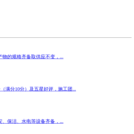
的规格齐备取供应不变，...
满分10分）及五星好评，施工团...
保洁、水电等设备齐备，...