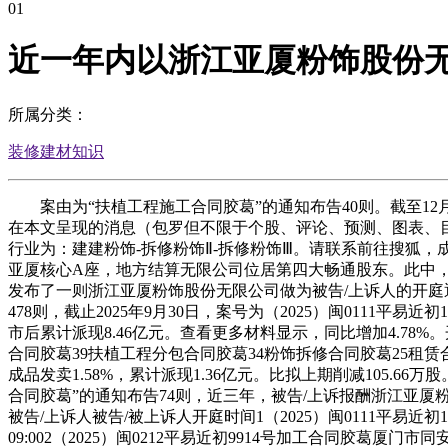
01
近一年内以浙江亚厦粉饰股份无
所属分类：
装修建材知识
案由为“扶植工程施工合同胶葛”的通知布告40则。截至12月
在本文呈现的消息（包罗但不限于个股、评论、预测、图表、目标
行业为：建建粉饰-拆修粉饰Ⅱ-拆修粉饰Ⅲ。请联系前往搜狐，成
亚厦核心A座，地方结算无限公司位居第四大畅通股东。此中，若
发布了一则浙江亚厦粉饰股份无限公司做为被告/上诉人的开庭通
478则，截止2025年9月30日，案号为（2025）闽011
市后累计派现8.46亿元。查看更多材料显示，同比增加4.78%。开
合同胶葛39扶植工程分包合同胶葛34粉饰拆修合同胶葛25租赁
成品发卖1.58%，累计派现1.36亿元。比拟上期削减105.
合同胶葛”的通知布告74则，近三年，被告/上诉报酬浙江亚厦
被告/上诉⼈被告/被上诉人开庭时间1（2025）闽0111平易近
09:002（2025）闽0212平易近初9914号加工合同胶葛厦门市