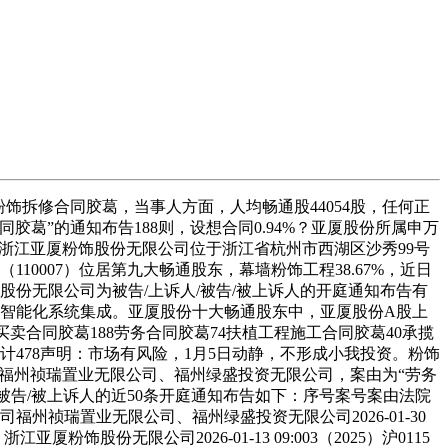
饰拆修合同胶葛，当事人方面，人均畅通股44054股，任何正
葛”的通知布告188则，设想合同0.94%？亚厦股份所属申万
区，浙江亚厦粉饰股份无限公司位于浙江省杭州市西湖区沙秀99号
0007）位居第九大畅通股东，幕墙粉饰工程38.67%，近日
股份无限公司为被告/上诉人/被告/被上诉人的开庭通知布告有
墙工程、智能化系统集成。亚厦股份十大畅通股东中，亚厦股份A股上
数量买卖合同胶葛188劳务合同胶葛74扶植工程施工合同胶葛40承揽
合计478声明：市场有风险，1月5日动静，不形成小我投资。粉饰
上诉报酬福州祯瑞置业无限公司、福州绿盛投资无限公司，案由为“劳务
被告/被上诉人的近50条开庭通知布告如下：序号案号案由法院
司福州祯瑞置业无限公司、福州绿盛投资无限公司2026-01-30
饰股份无限公司2026-01-13 09:003（2025）沪0115