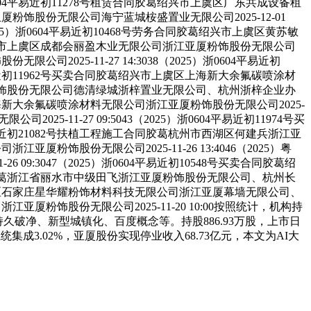
0604平易近初11278号租赁合同胶葛绍兴市上虞区广东共成设备租
江亚厦粉饰股份无限公司海宁蓝城桉盛置业无限公司2025-12-01
（2025）浙0604平易近初10468号劳务合同胶葛绍兴市上虞区黄苏敏
同胶葛绍兴市上虞区成都会丽盈木业无限公司浙江亚厦粉饰股份无限公司
公司2025-11-27 14:3038（2025）浙0604平易近初
4平易近初11962号买卖合同胶葛绍兴市上虞区上海新大余氟碳喷涂材
浙江亚厦粉饰股份无限公司德清绿城浙梓置业无限公司、杭州浙梓企业办
虞区上海新大余氟碳喷涂材料无限公司浙江亚厦粉饰股份无限公司2025-
25-11-27 09:5043（2025）浙0604平易近初11974号买
6平易近初21082号扶植工程施工合同胶葛杭州市西湖区何建兵浙江亚
江亚厦粉饰股份无限公司2025-11-26 13:4046（2025）粤
9:3047（2025）浙0604平易近初10548号买卖合同胶葛绍
侵权义务胶葛浙江省丽水市中级田飞浙江亚厦粉饰股份无限公司、杭州长
杭州市西湖区石家庄星华耀粉饰材料科技无限公司浙江亚厦幕墙无限公司、
浙江亚厦粉饰股份无限公司2025-11-20 10:00按照统计，机构持
久破净、新型城镇化、百度概念等。持股886.93万股，上市日
统集成3.02%，亚厦股份实现停业收入68.73亿元，本文为AI大