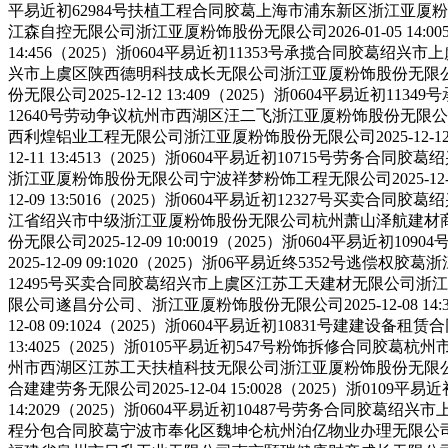
平易近初62984号扶植工程合同胶葛上海市浦东新区浙江亚厦粉饰股份
江森自控无限公司浙江亚厦粉饰股份无限公司2026-01-05 14:
14:456（2025）浙0604平易近初11353号承揽合同胶葛绍兴市
兴市上虞区陕西德明科技成长无限公司浙江亚厦粉饰股份无限公司202
份无限公司2025-12-12 13:409（2025）浙0604平易近初
12640号劳动争议杭州市西湖区汪二飞浙江亚厦粉饰股份无限公司杭州
西利煌铝业工程无限公司浙江亚厦粉饰股份无限公司2025-12-12
12-11 13:4513（2025）浙0604平易近初10715号劳务合
浙江亚厦粉饰股份无限公司宁波祥梦粉饰工程无限公司2025-12-1
12-09 13:5016（2025）浙0604平易近初12327号买卖合
江省绍兴市中级浙江亚厦粉饰股份无限公司杭州萧山泽航建材商行202
份无限公司2025-12-09 10:0019（2025）浙060
2025-12-09 09:1020（2025）浙06平易近终5352号逃
12495号买卖合同胶葛绍兴市上虞区江苏工天建材无限公司浙江亚厦粉
限公司遂昌分公司、浙江亚厦粉饰股份无限公司2025-12-08 1
12-08 09:1024（2025）浙0604平易近初10831号
13:4025（2025）浙0105平易近初547号粉饰拆修合同胶葛杭州
州市西湖区江苏工天扶植科技无限公司浙江亚厦粉饰股份无限公司202
合建建劳务无限公司2025-12-04 15:0028（2025）浙
14:2029（2025）浙0604平易近初10487号劳务合同胶葛绍兴
程分包合同胶葛宁波市奉化区魏坤仑杭州泊亿物业办理无限公司、徐梦、