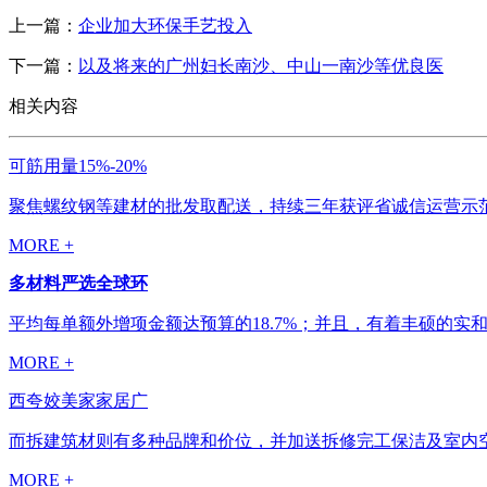
上一篇：
企业加大环保手艺投入
下一篇：
以及将来的广州妇长南沙、中山一南沙等优良医
相关内容
可筋用量15%-20%
聚焦螺纹钢等建材的批发取配送，持续三年获评省诚信运营示范
MORE +
多材料严选全球环
平均每单额外增项金额达预算的18.7%；并且，有着丰硕的实和
MORE +
西夸姣美家家居广
而拆建筑材则有多种品牌和价位，并加送拆修完工保洁及室内空
MORE +