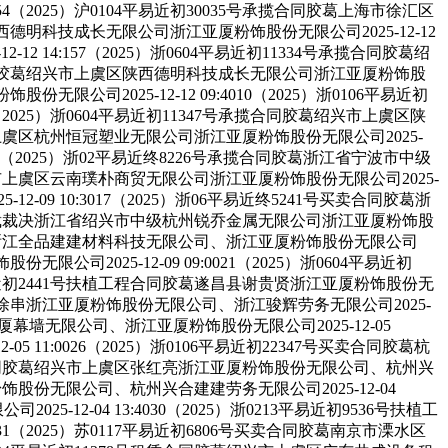
4（2025）沪0104平易近初30035号承揽合同胶葛上海市徐汇区
区陕西德明科技成长无限公司浙江亚厦粉饰股份无限公司2025-12-12
2 14:157（2025）浙0604平易近初11334号承揽合同胶葛绍
号承揽合同胶葛绍兴市上虞区陕西德明科技成长无限公司浙江亚厦粉饰股
无限公司2025-12-12 09:4010（2025）浙0106平易近初
2025）浙0604平易近初11347号承揽合同胶葛绍兴市上虞区陕
绍兴市上虞区杭州恒冠塑业无限公司浙江亚厦粉饰股份无限公司2025-
:1014（2025）浙02平易近终8226号承揽合同胶葛浙江省宁波市中级
葛绍兴市上虞区云南璞朴商贸无限公司浙江亚厦粉饰股份无限公司2025-
2-09 10:3017（2025）浙06平易近终5241号买卖合同胶葛浙
请撤销仲裁裁决浙江省绍兴市中级杭州锐乔金属无限公司浙江亚厦粉饰股
）无限公司浙江全品建建材料科技无限公司、浙江亚厦粉饰股份无限公司
公司2025-12-09 09:0021（2025）浙0604平易近初
23平易近初2441号扶植工程合同胶葛遂昌县谢贵贤浙江亚厦粉饰股份无
市上虞区徐串浙江亚厦粉饰股份无限公司、浙江骏辉劳务无限公司2025-
亚厦幕墙无限公司、浙江亚厦粉饰股份无限公司2025-12-05
 11:0026（2025）浙0106平易近初22347号买卖合同胶葛杭
2号劳务合同胶葛绍兴市上虞区张红亮浙江亚厦粉饰股份无限公司、杭州兴
厦粉饰股份无限公司、杭州兴合建建劳务无限公司2025-12-04
-12-04 13:4030（2025）浙0213平易近初9536号扶植工
（2025）苏0117平易近初6806号买卖合同胶葛南京市溧水区