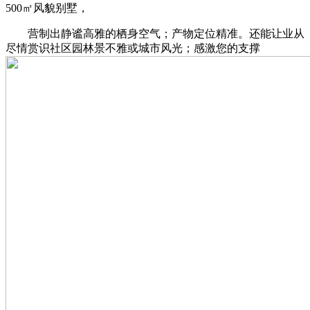
500㎡风貌别墅，
营制出静谧高雅的栖身空气；产物定位精准。还能让业从
尽情赏识社区园林景不雅或城市风光；感激您的支撑