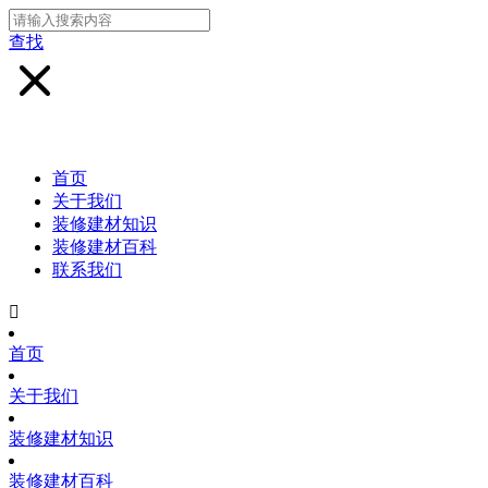
查找
首页
关于我们
装修建材知识
装修建材百科
联系我们

首页
关于我们
装修建材知识
装修建材百科