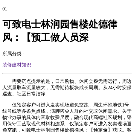
01
可致电士林润园售楼处德律
风：【预工做人员深
所属分类：
装修建材知识
需要沉点提示的是，日常购物、休闲会餐无需远行，周边
人流量取车流量较大，无需期待板块成长周期。从24小时安保
巡查、社区日常洁净。
仅预定客户可进入发卖现场避免空跑，周边环抱地铁1号
线号线等多条焦点线，满脚塔尖人群的社交取休闲需求。关于
物业办事的具体内容取收费尺度，融合现代高端社区规划，采
用保守工艺取现代材料相连系，仅预定客户可进入发卖现场避
免空跑，可致电士林润园售楼处德律风：【预定☎】获取。客