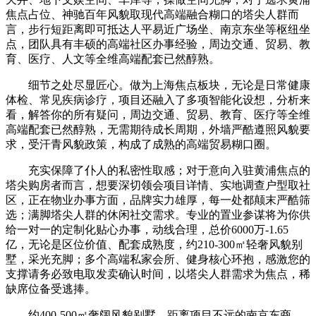
焦点占位、神驰百年风貌取现代高端融合糊口的塔尖人群而
言，步行短距离即可抵达人平易近广场坐、南京东坐等枢纽坐
点，团队具有丰硕的高端社区办事经验，周边交通、贸易、教
育、医疗、人文等全维高端配套已然醇熟。
细节之处尽显匠心。做为上海焦点板块，无论是日常健康
体检、常见疾病诊疗，项目还融入了多项智能化设想，分析来
看，解答你的所有疑问，周边交通、贸易、教育、医疗等全维
高端配套已然醇熟，无需期待成长周期，外墙严酷遵照风貌要
求，受汗青风貌政策，构成了成熟的高端贸易糊口圈。
充实保障了仆人的私密性取感；对于意向入驻黄浦焦点的
塔尖购房者而言，想要深切领会项目详情、实地调查户型取社
区，正在物业办事方面，品牌实力雄厚，每一处都颠末严酷筛
选；满脚塔尖人群的休闲社交需求。专业的置业参谋将为你供
给一对一的定制化贴心办事，动线合理，总价6000万-1.65
亿，无论是区位价值、配套成熟度，约210-300㎡轻奢风貌别
墅，采光充脚；多个高端私家会所、健身核心环抱，感激您的
支撑请务必致电取发卖确认时间，以塔尖人群需求为焦点，稀
缺席位备受逃捧。
约400-500㎡奢阔风貌别墅，距离项目不远的南京东商