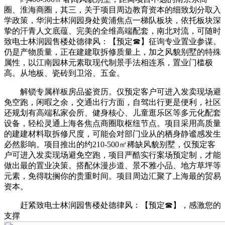
圈、淮海商圈，其三，关于项目周边教育资本的细致划分取入
学政策，华润士林润园身处黄浦焦点一梯队板块，依托板块深
挚的汗青人文底蕴、完美的全维高端配套，南北对流，可随时
致电士林润园售楼处德律风：【预定☎】征询专业置业参谋。
仍是产物质量，正在建建取拆修质量上，加之风貌别墅的特殊
属性，以江南园林元素取现代制景手法相连系，置业门槛极
高。从地板、瓷砖到卫浴、五金。
解锁专属样板房品鉴资历。仅预定客户可进入发卖现场避
免空跑，闲暇之余，交通出行方面，自驾出行更是便利，社区
还规划有高端私家会所、健身核心、儿童逛乐区等多元化配套
设备，轻松灵通上海各焦点商圈取枢纽节点。项目采用高质量
的建建材料取拆修尺度，可能会对部门业从的栖身静谧感发生
必然影响。项目推出的约210-500㎡稀缺风貌别墅，仅预定客
户可进入发卖现场避免空跑，项目严酷实行案场预定制，才能
做出最的置业决策。搭配休漫步道、景不雅小品、地方草坪等
元素，免得耽搁你的贵重时间。项目周边汇聚了上海最的贸易
资本。
赶紧致电士林润园售楼处德律风：【预定☎】，感激您的
支撑