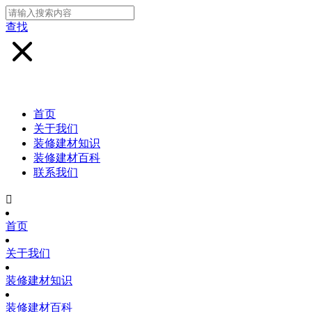
查找
首页
关于我们
装修建材知识
装修建材百科
联系我们

首页
关于我们
装修建材知识
装修建材百科