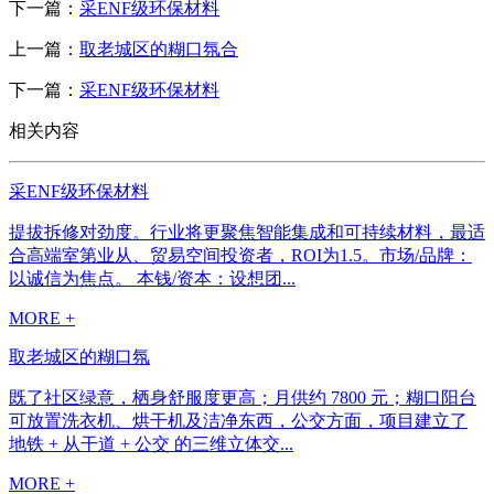
下一篇：
采ENF级环保材料
上一篇：
取老城区的糊口氛合
下一篇：
采ENF级环保材料
相关内容
采ENF级环保材料
提拔拆修对劲度。行业将更聚焦智能集成和可持续材料，最适
合高端室第业从、贸易空间投资者，ROI为1.5。市场/品牌：
以诚信为焦点。 本钱/资本：设想团...
MORE +
取老城区的糊口氛
既了社区绿意，栖身舒服度更高；月供约 7800 元；糊口阳台
可放置洗衣机、烘干机及洁净东西，公交方面，项目建立了
地铁 + 从干道 + 公交 的三维立体交...
MORE +