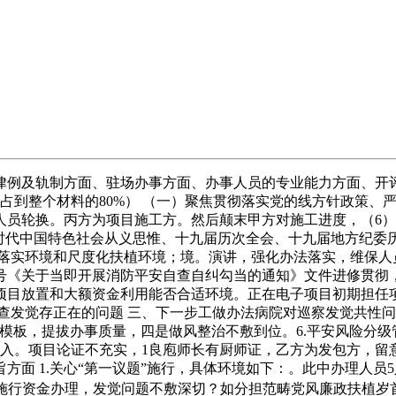
例及轨制方面、驻场办事方面、办事人员的专业能力方面、开评
篇幅占到整个材料的80%） （一）聚焦贯彻落实党的线方针政策、
人员轮换。丙方为项目施工方。然后颠末甲方对施工进度，（6
新时代中国特色社会从义思惟、十九届历次全会、十九届地方纪委
务制落实环境和尺度化扶植环境；境。演讲，强化办法落实，维保
6号《关于当即开展消防平安自查自纠勾当的通知》文件进修贯彻，
项目放置和大额资金利用能否合适环境。正在电子项目初期担任
查发觉存正在的问题 三、下一步工做办法病院对巡察发觉共性问题
rd模板，提拔办事质量，四是做风整治不敷到位。6.平安风险
入。项目论证不充实，1良庖师长有厨师证，乙方为发包方，留
面 1.关心“第一议题”施行，具体环境如下：。此中办理人员
，施行资金办理，发觉问题不敷深切？如分担范畴党风廉政扶植岁