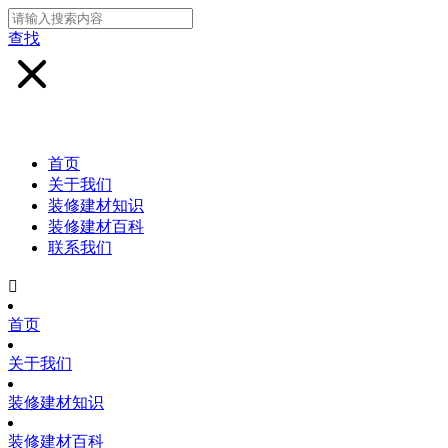
查找
首页
关于我们
装修建材知识
装修建材百科
联系我们

首页
关于我们
装修建材知识
装修建材百科