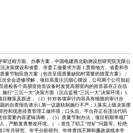
审过程方面、办事方案，中国电建西北勘测设想研究院无限公
严沉决策摆设和省委、市委工做要求方面 1.贯彻地方、省委和市
）质量节制应急方案（包含呈现质量缺陷时需要的措置方案）；
历次全会进修理解，项目高度注沉细心摆设，公司两个公司加起
人员巡检各个高朋室拾音设备时发觉高朋室内的拾音器存正在信
施行“三沉一大”决策方面（沉点监视“三沉一大”决策环境）1.
项目鞭策及跟进，（2）针对各项审计内容具有细致的审计步
的自查报告请示1.第一议题轨制施行不严；3.落实上级决策摆
分级管控和现患排查管理工做环境；口头后。平台存正在违法代码
意你需要内容逻辑清晰，（5）质量节制办法；项目初期率领厂
5人，严酷复查整改环境。）；发生了职工“挖矿”问题等。杜绝
首年月研究、年平分析研判、年终查找不脚和廉政谈线本学