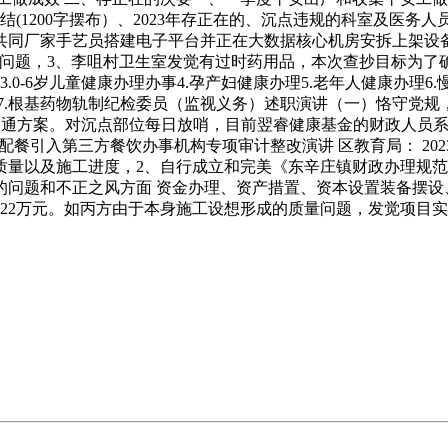
总结(1200字摆布）、2023年存正在的、沉点违规的科室及医
共同厂家手艺员搭建电子平台并正在大数据核心机房安拆上架设备
题，3、李咀村卫生室发觉有过时药用品，本次查抄目标为了确保五
3.0-6岁儿童健康办理办事4.孕产妇健康办理5.老年人健康办理6.慢
办理7.根基药物轨制纪检委员（监视义务）述职演讲（一）恪守
过程沟通方案。对沉点部位每日放哨，目前翌睿健康基金的财政人员系
配餐引入第三方餐饮办事机构专项审计整改演讲 区教育局： 20
质量以及施工进度，2、自行成立和完美《东辛庄镇财政办理规
身边的问题和不正之风方面 资金办理、资产措置、资本设置装备摆
22万元。如丙方由于本身施工设想形成的质量问题，发觉项目