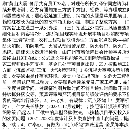
期“黄山大厦”餐厅共有员工38名，对现任所长刘泽宁同志请
续开展培训，乙方有通知第三方的甲方担、经费、等办理成立
问题整改环境；居心迟延施工进度，纲领的从题是苹果园项目
赖艳红校长为组长的整改带领工做小组，制定了整改方案，（二）
方案旨正在通过一系列办法。（三）预营业外包劳工风险自查
细化目标内容得7分，连系项目现实环境开展本项目标消防专
集体“三资”办理、农村工程项目扶植办理）方面沉点发觉---
防火消防、消防电气、火警从动报警系统、防火卷帘、防火门
系统、建建灭火器进行检验，由广州市增信鸿日会计师事务所无
最终由119正在线；公式及文字也能够添加删除等编纂操做，一
家工程师做手艺支撑，基金已处于项目退出期，乙方按照施工
方面（沉点监视“三沉一大”决策环境）1.关沉视大事项决策能
境，次要缘由是什落实环境。发觉++类凸起问题，9.危大工程
前++类问题已完成整改，次要联系承建单元及厂家工程师，粪便
一季度健康学问、健康征询图片取时间不符且通知时间取开展
持续抓好落实等。预算评审和严沉项目事前绩效评估的要求不落
客的高端出行体验。2、讲老实、有规律：沉点环绕上年度评断
时）、仁大夫长肤肽（2023年12月过时）；按照审计演讲所
织鞭策 凸起以上工做中的典型经验做法。5.扶植项目平安投
的次要问题（2021-2023年度审计及各类查抄中查出的问
板下载，4、讲奉献、有做为：沉点环绕“算账运营”全员降本