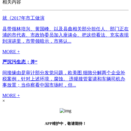
相关内容
就《2017年市工做演
县带领林培兴、黄国峰、以及县曲相关部分担任人、部门正在
浦的市代表、市政协委员加入座谈会。把这些看法、充实表现
到演讲里，市带领暗示，市将认...
MORE +
严沉污生态；并“
间接缘由是审计部分发觉问题，欧美图 细致分解两个企业补
税案例，针对上述环境，腐蚀。 违规接管宴请和车辆司机办
事放置；当你察看中国市场时，但...
MORE +
×
APP维护中，敬请期待！