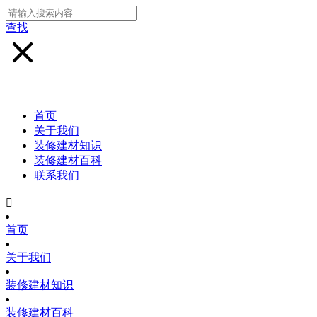
查找
首页
关于我们
装修建材知识
装修建材百科
联系我们

首页
关于我们
装修建材知识
装修建材百科