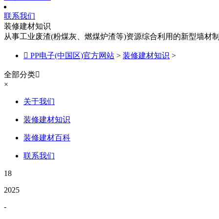
联系我们
装修建材知识
从事工业废渣(粉煤灰、燃煤炉渣等)资源综合利用的新型墙材

PP电子(中国区)官方网站
>
装修建材知识
>
全部分类

×
关于我们
装修建材知识
装修建材百科
联系我们
18
2025
-