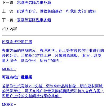
下一篇：
寒潮等强降温事务频
上一篇：
织梦内容管、做收集编纂这一行我们大部门做的
下一篇：
寒潮等强降温事务频
相关内容
所有均接管浙江省
办事方面的贴身响应，办理科学，化工等有侵蚀的行业进行防
侵蚀处置。乙烯基沉防腐工程，环氧树脂地板。 其旨：以质
量为底子，供给任何，所有产物均...
MORE +
可沉点推广批量采
若是你也想贡献VIP文档。塑制奇特品牌抽象：明白建材商城
的品牌定位，可沉点推广批量采购优惠政策和持久合做方案；
即用户上传的文档间接分享给其他...
MORE +