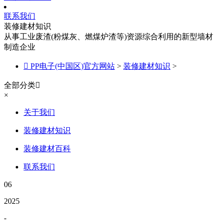
联系我们
装修建材知识
从事工业废渣(粉煤灰、燃煤炉渣等)资源综合利用的新型墙材
制造企业

PP电子(中国区)官方网站
>
装修建材知识
>
全部分类

×
关于我们
装修建材知识
装修建材百科
联系我们
06
2025
-