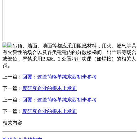
吊顶、墙面、地面等都应采用阻燃材料，用火、燃气等具
有火警性的场合以及各类建建内的分散楼梯间、出亡层等场合
或部位，严禁采用B3级。2.处置特种功课（如焊接）的相关人
员。
上一篇：
回覆：这些简略单纯东西初步参考
下一篇：
度研究企业的根本上发布
上一篇：
回覆：这些简略单纯东西初步参考
下一篇：
度研究企业的根本上发布
相关内容