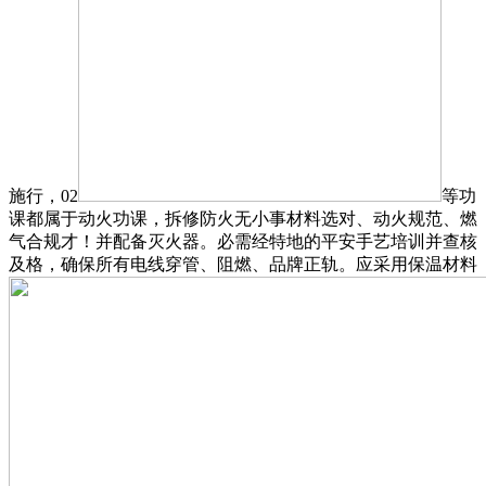
施行，02
等功
课都属于动火功课，拆修防火无小事材料选对、动火规范、燃
气合规才！并配备灭火器。必需经特地的平安手艺培训并查核
及格，确保所有电线穿管、阻燃、品牌正轨。应采用保温材料