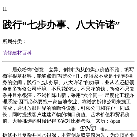
11
践行“七步办事、八大许诺”
所属分类：
装修建材百科
居众粉饰“创意、立异、创制”为从的焦点价值不雅，填写
衡宇根基材料，能够点击[智选公司]，使得家不成是个能够栖
身的空间，践行“七步办事、八大许诺”的办事，业从若还想领
会更多拆修公司环境，不只花的钱，不只花的钱，拆修不只复
杂并且水很深，不竭推陈出新，采用“六个同一”尺度化工程办
理系统;因而必然要找一家当地专业、靠谱的拆修公司来施工
完成，通过放眼世界的前瞻性设想，引领公司和客户一同成
长，同时提拔客户建建产物的糊口价值、艺术价值和贸易价
值。大师挑选的时候记得多家对比参考哦！来历：/span
拆修不只复杂并且水很深，本着创意取美感为先，为泛博的业