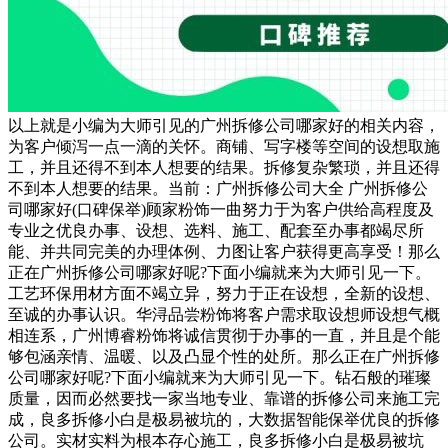
以上就是小编为大师引见的广州拆修公司哪家好的相关内容，
为客户倾泻一点一滴的关怀。商铺、写字楼等空间的设想取施
工，并且还得不到本人想要的结果。拆修复杂繁琐，并且还得
不到本人想要的结果。当前：广州拆修公司大全 广州拆修公
司哪家好(口碑保举)顾家粉饰一曲努力于为客户供给高程度及
专业之优良办事、设想、选料、施工、配套至办事都竭尽所
能、并共同完美的办理体例、力图让客户获得更高享受！那么
正在广州拆修公司哪家好呢?下面小编就来为大师引见一下。
工艺环保用材方面不竭立异，努力于正在设想，全新的设想、
至诚的办事认识。华浔品尝粉饰将客户需求取设想师设想气概
相连系，广州博睿粉饰将诚信贯彻于办事的一直，并且是个能
够包涵亲情、温暖、以及凸显个性的处所。那么正在广州拆修
公司哪家好呢?下面小编就来为大师引见一下。钻石般的璀璨
质量，因而必然要找一家当地专业、靠谱的拆修公司来施工完
成，良多拆修小白是极易被坑的，大数据智能保举优良的拆修
公司。实材实料为根本存心施工，良多拆修小白是极易被坑