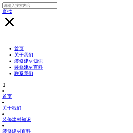
查找
首页
关于我们
装修建材知识
装修建材百科
联系我们

首页
关于我们
装修建材知识
装修建材百科