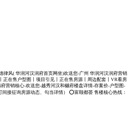
律风( 华润河汉润府首页网坐)欢送您-广州 华润河汉润府营销
致解答丨正在售户型图丨项目引见丨正在售房源丨周边配套丨VR看房
营销核心-欢送您-越秀河汉和樾府楼盘详情-存案价-户型图-
可间接征询房源动态、勾当详情） ⭕富颐都荟 售楼核心热线：