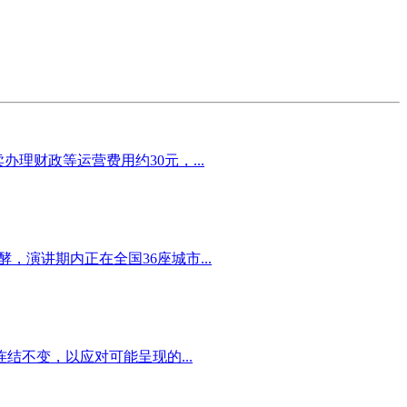
财政等运营费用约30元，...
演讲期内正在全国36座城市...
不变，以应对可能呈现的...