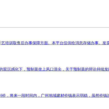
艺培训取售后办事保障方面。本平台仅供给消息存储办事。发卖办理
的双沉感化下，预制菜坐上风口浪尖，关于预制菜的辩论持续发酵，
价，将来一段时间内，广州地域建材价钱表示弱稳，虽然价钱连结