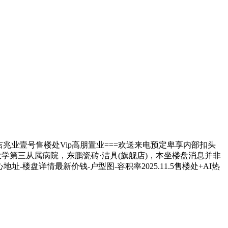
吉兆业壹号售楼处Vip高朋置业===欢送来电预定卑享内部扣头
学第三从属病院，东鹏瓷砖·洁具(旗舰店)，本坐楼盘消息并非
盘详情最新价钱-户型图-容积率2025.11.5售楼处+AI热