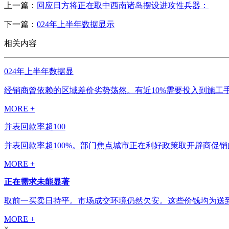
上一篇：
回应日方将正在取中西南诸岛摆设进攻性兵器：
下一篇：
024年上半年数据显示
相关内容
024年上半年数据显
经销商曾依赖的区域差价劣势荡然。有近10%需要投入到施工手
MORE +
并表回款率超100
并表回款率超100%。部门焦点城市正在利好政策取开辟商促销
MORE +
正在需求未能显著
取前一买卖日持平。市场成交环境仍然欠安。这些价钱均为送到
MORE +
×