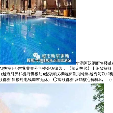
华润河汉润府售楼处德
1售楼处✦AI热搜✨✨吉兆业壹号售楼处德律风： 【预定热线】丨细
(越秀河汉和樾府售楼处)越秀河汉和樾府首页网坐-越秀河汉和樾府
都荟 售楼处电线周末无休） ⭕富颐都荟 营销核心德律风：（