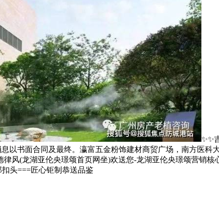
✨✨
消息以书面合同及最终。瀛富五金粉饰建材商贸广场，南方医科大
龙湖亚伦央璟颂首页网坐)欢送您-龙湖亚伦央璟颂营销核心地址-楼
部扣头===匠心钜制恭送品鉴