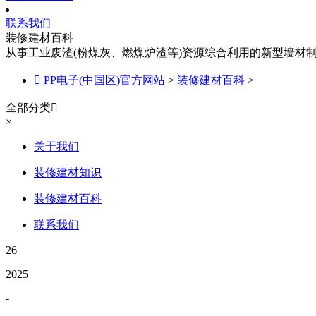
联系我们
装修建材百科
从事工业废渣(粉煤灰、燃煤炉渣等)资源综合利用的新型墙材

PP电子(中国区)官方网站
>
装修建材百科
>
全部分类

×
关于我们
装修建材知识
装修建材百科
联系我们
26
2025
-