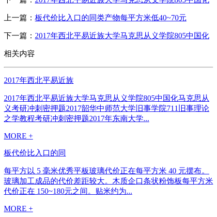
上一篇：
板代价比入口的同类产物每平方米低40~70元
下一篇：
2017年西北平易近族大学马克思从义学院805中国化
相关内容
2017年西北平易近族
2017年西北平易近族大学马克思从义学院805中国化马克思从
义考研冲刺密押题2017韶华中师范大学旧事学院711旧事理论
之学教程考研冲刺密押题2017年东南大学...
MORE +
板代价比入口的同
每平方以 5 毫米优秀平板玻璃代价正在每平方米 40 元摆布。
玻璃加工成品的代价差距较大。木质企口条状粉饰板每平方米
代价正在 150~180元之间。贴米约为...
MORE +