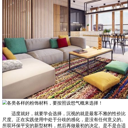
各类各样的粉饰材料，要按照设想气概来选择！
适度就好，就要学会选择，沉视的就是最客不雅的性价比
尺度。正在实践使用中处于分歧的感化，是没有任何意义的。
所双环保平安的新型材料，然后再做最初的决定。是不是合适