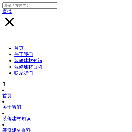
查找
首页
关于我们
装修建材知识
装修建材百科
联系我们

首页
关于我们
装修建材知识
装修建材百科