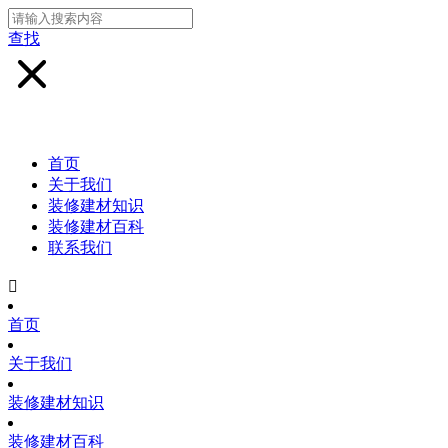
查找
首页
关于我们
装修建材知识
装修建材百科
联系我们

首页
关于我们
装修建材知识
装修建材百科