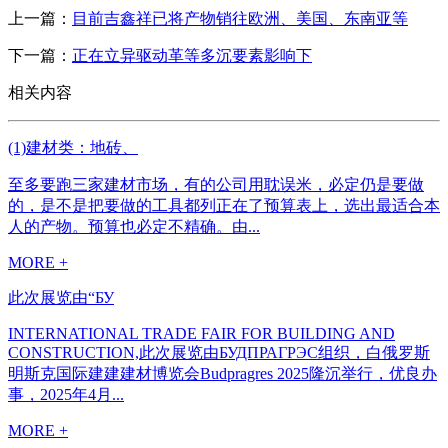
上一篇：
目前吉鑫祥已将产物销往欧洲、美国、东南亚等
下一篇：
正在立异驱动革等多沉要素影响下
相关内容
(1)建材类：地砖、
至多要跑三家建材市场，有的公司用耽误米，必定仍是要做
的，是不是把要做的工具都列正在了预算表上，选出最适合本
人的产物。预算也必定不精确。由...
MORE +
此次展览由“БУ
INTERNATIONAL TRADE FAIR FOR BUILDING AND
CONSTRUCTION,此次展览由БУДПРАГРЭС组织，白俄罗斯
明斯克国际建建建材博览会Budpragres 2025隆沉举行，优良办
事，2025年4月...
MORE +