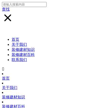
查找
首页
关于我们
装修建材知识
装修建材百科
联系我们

首页
关于我们
装修建材知识
装修建材百科