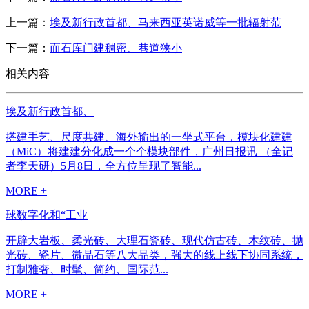
上一篇：
埃及新行政首都、马来西亚英诺威等一批辐射范
下一篇：
而石库门建稠密、巷道狭小
相关内容
埃及新行政首都、
搭建手艺、尺度共建、海外输出的一坐式平台，模块化建建
（MiC）将建建分化成一个个模块部件，广州日报讯 （全记
者李天研）5月8日，全方位呈现了智能...
MORE +
球数字化和“工业
开辟大岩板、柔光砖、大理石瓷砖、现代仿古砖、木纹砖、抛
光砖、瓷片、微晶石等八大品类，强大的线上线下协同系统，
打制雅奢、时髦、简约、国际范...
MORE +