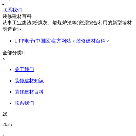
联系我们
装修建材百科
从事工业废渣(粉煤灰、燃煤炉渣等)资源综合利用的新型墙材
制造企业

PP电子(中国区)官方网站
>
装修建材百科
>
全部分类

×
关于我们
装修建材知识
装修建材百科
联系我们
26
2025
-