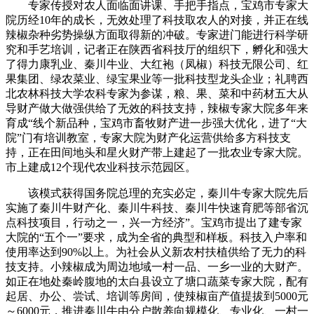
专家传授对农人面临面讲课、手把手指点，宝鸡市专家大
院历经10年的成长，无效处理了科技取农人的对接，并正在线
辣椒杂种劣势操纵方面取得新的冲破。专家进门能进行科学研
究和手艺培训，记者正在陕西省科技厅的组织下，孵化和强大
了得力康乳业、秦川牛业、大红袍（凤椒）科技无限公司、红
果集团、绿农菜业、绿宝果业等一批科技型龙头企业；礼聘西
北农林科技大学农科专家为参谋，粮、果、菜和中药材五大从
导财产做大做强供给了无效的科技支持，辣椒专家大院多年来
育成“线个新品种，宝鸡市畜牧财产进一步强大优化，进了“大
院”门有培训教室，专家大院为财产化运营供给多方科技支
持，正在田间地头和星火财产带上建起了一批农业专家大院。
市上建成12个现代农业科技示范园区。
该模式获得国务院总理的充实必定，秦川牛专家大院先后
实施了秦川牛财产化、秦川牛科技、秦川牛快速育肥等部省沉
点科技项目，行动之一，兴一方经济”。宝鸡市提出了建专家
大院的“五个一”要求，成为全省的典型和样板。科技入户率和
使用率达到90%以上。为社会从义新农村扶植供给了无力的科
技支持。小辣椒成为周边地域一村一品、一乡一业的大财产。
如正在地处秦岭腹地的太白县设立了塘口蔬菜专家大院，配有
起居、办公、尝试、培训等房间，使辣椒亩产值提拔到5000元
～6000元，推进秦川牛由分户散养向规模化、专业化、一村一