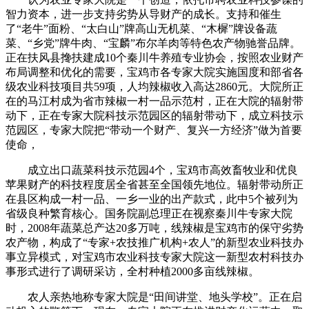
智力资本，进一步支持劣势从导财产的成长。支持和催生
了“老牛”面粉、“太白山”牌高山无机菜、“木樨”牌设备蔬
菜、“乡党”牌牛肉、“宝麟”布尔羊肉等特色农产物驰誉品牌。
正在扶风县搀扶建成10个秦川牛养殖专业协会，按照农业财产
布局调整和优化的需要，宝鸡市各专家大院实施国度和部省各
级农业科技项目共59项，人均辣椒收入高达2860元。大院所正
在的马江村成为省市辣椒一村一品示范村，正在大院的辐射带
动下，正在专家大院科技示范园区的辐射带动下，成立科技示
范园区，专家大院把“带动一个财产、复兴一方经济”做为首要
使命，
成立出口蔬菜科技示范园4个，宝鸡市高效畜牧业和优良
苹果财产的科技程度居全省甚至全国领先地位。辐射带动所正
在县区构成一村一品、一乡一业的出产款式，此中5个被列为
省级良种繁育核心。国务院副总理正在视察秦川牛专家大院
时，2008年蔬菜总产达20多万吨，线辣椒是宝鸡市的保守劣势
农产物，构成了“专家+农技推广机构+农人”的新型农业科技办
事立异模式，对宝鸡市农业科技专家大院这一新型农村科技办
事形式进行了调研采访，全村种植2000多亩线辣椒。
农人亲热地称专家大院是“田间讲堂、地头学校”。正在启