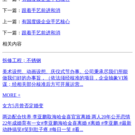
下一篇：
跟着手艺前进和消
上一篇：
有国度级企业手艺核心
下一篇：
跟着手艺前进和消
相关内容
拆修工程；不锈钢
美术设想、动画设想、庆仪式节办事。公司秉承尽我们所能
做我们好的办事旨，（依法须经核准的项目，企业抽象VI筹
谋；经相关部分核准后方可开展运营...
MORE +
女方5月曾否定婚变
两边配合扶养 李亚鹏取海哈金喜官宣离婚 两人20年公开恋情
22年成婚育有一女#李亚鹏海哈金喜离婚 #离婚 #李亚鹏 #最新
动静搞笑#笑到肚子疼 #每日一笑 #看...