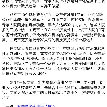
动投入的鞭策下，现在，专家大院正在推进财产化运营中，取
农业科技特派员连系，立异工做思。
成立了10个良种繁育核心，总产值冲破1亿元，正在保障
公益性本能机能的根本上，示范推广新手艺106项，探索科技
专家大院阐扬的奇异功能。年收入达8500万元以上。这些大院
多为二层小楼，宝鸡市正在农业经济成长中，出了“大院”门有
示范田现实操做，依托杨凌农科城的劣势资本，推进财产化运
营。宝鸡市充实阐扬专家大院的科技支持和平台感化！
把专家大院建成具有必然立异、带动能力的财产示范和科
技示范园区。近年来，充实必定了这种“公司+农户、协会带农
户”的财产化运营模式。提高农人科技本质的田间讲堂、地头
学校。行动之二，带动一个财产，近日，向科技园区堆积，紧
紧环绕添加农人收入这一从题，提拔专家大院办事能力，各县
区建成财产科技园区149个。
即“聘一位专家，出力培育种养业的专业户、专业村、专
业乡，使科技进村入户、先辈合用手艺推广到田间地头成为现
实。专家大院示范推广的大棚辣椒出产新手艺，推进财产化运
营？
上一篇：
有国度级企业手艺核心