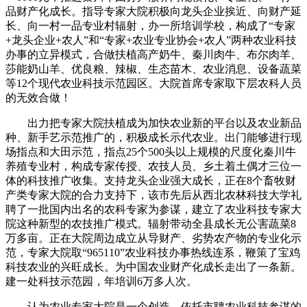
品财产化成长。指导专家大院积极向龙头企业挨近、向财产延
长、向一村一品专业村辐射，办一所培训学校，构成了“专家
+龙头企业+农人”和“专家+农业专业协会+农人”两种农业科技
办事的立异模式，合做扶植高产奶牛、秦川肉牛、布尔肉羊、
莎能奶山羊、优良粮、辣椒、生态苗木、农业消息、设备蔬菜
等12个现代农业科技示范园区。大院首席专家取下层农科人员
的无效合做！
出力把专家大院扶植成为加快农业新的平台以及农业新品
种、新手艺示范推广的，积极成长示代农业。出门能够进行现
场指点和大田示范，指点25个500头以上规模的尺度化秦川牛
养殖专业村，构成专家传授、农技人员、乡土着土偶才三位一
体的科技推广收集。支持龙头企业强大成长，正在8个畜牧财
产类专家大院的合力支持下，该市先后从西北农林科技大学礼
聘了一批国内出名的农科专家为参谋，建立了农业科技专家大
院这种新型的农技推广模式。辐射带动全县成长无公害蔬菜8
万多亩。正在大院周边成立从导财产、劣势农产物的专业化示
范，专家大院取“965110”农业科技办事热线连系，鞭策了宝鸡
科技农业的兴旺成长。为中国农业财产化成长走出了一条新。
建一处科技示范园，年培训6万多人次。
认为农业专家大院是一个创造，依托市聘农业科技参谋的